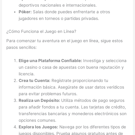
deportivos nacionales e internacionales.
Póker:
Salas donde puedes enfrentarte a otros
jugadores en torneos o partidas privadas.
¿Cómo Funciona el Juego en Línea?
Para comenzar tu aventura en el juego en línea, sigue estos
pasos sencillos:
Elige una Plataforma Confiable:
Investiga y selecciona
un casino o casa de apuestas con buena reputación y
licencia.
Crea tu Cuenta:
Regístrate proporcionando tu
información básica. Asegúrate de usar datos verídicos
para evitar problemas futuros.
Realiza un Depósito:
Utiliza métodos de pago seguros
para añadir fondos a tu cuenta. Las tarjetas de crédito,
transferencias bancarias y monederos electrónicos son
opciones comunes.
Explora los Juegos:
Navega por los diferentes tipos de
juegos disponibles. Prueba algunos gratuitos antes de