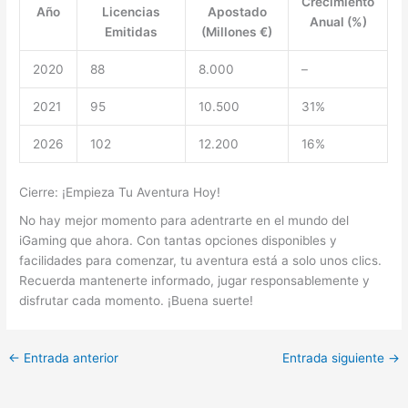
Crecimiento
Año
Licencias
Apostado
Anual (%)
Emitidas
(Millones €)
2020
88
8.000
–
2021
95
10.500
31%
2026
102
12.200
16%
Cierre: ¡Empieza Tu Aventura Hoy!
No hay mejor momento para adentrarte en el mundo del
iGaming que ahora. Con tantas opciones disponibles y
facilidades para comenzar, tu aventura está a solo unos clics.
Recuerda mantenerte informado, jugar responsablemente y
disfrutar cada momento. ¡Buena suerte!
←
Entrada anterior
Entrada siguiente
→