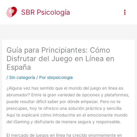
Ir
al
SBR Psicología
contenido
Guía para Principiantes: Cómo
Disfrutar del Juego en Línea en
España
/
Sin categoría
/ Por
sbrpsicologia
¿Alguna vez has sentido que el mundo del juego en línea es
abrumador? Entre la gran variedad de opciones y plataformas,
puede resultar difícil saber por dónde empezar. Pero no te
preocupes, hoy te ofrezco una solución práctica y sencilla.
Aquí te explicaré cómo introducirte en el emocionante mundo
del iGaming y disfrutarlo de manera segura y responsable.
El mercado de juegos en línea ha crecido enormemente en