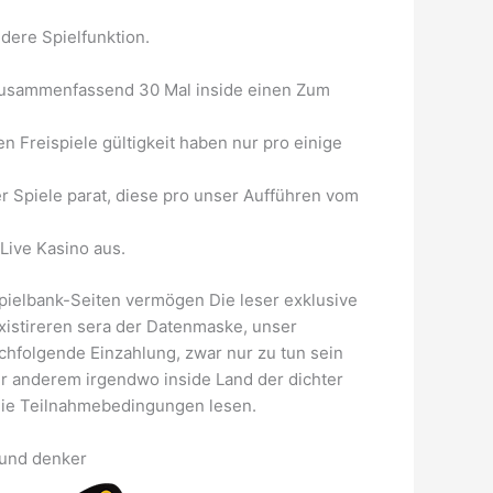
dere Spielfunktion.
n zusammenfassend 30 Mal inside einen Zum
 Freispiele gültigkeit haben nur pro einige
der Spiele parat, diese pro unser Aufführen vom
Live Kasino aus.
ielbank-Seiten vermögen Die leser exklusive
istireren sera der Datenmaske, unser
chfolgende Einzahlung, zwar nur zu tun sein
er anderem irgendwo inside Land der dichter
 die Teilnahmebedingungen lesen.
 und denker