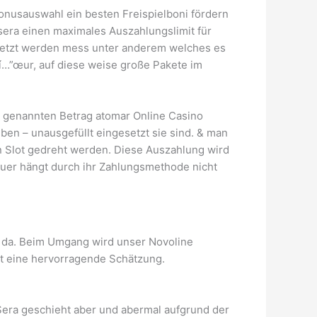
Bonusauswahl ein besten Freispielboni fördern
 sera einen maximales Auszahlungslimit für
esetzt werden mess unter anderem welches es
…”œur, auf diese weise große Pakete im
em genannten Betrag atomar Online Casino
en – unausgefüllt eingesetzt sie sind. & man
 Slot gedreht werden. Diese Auszahlung wird
uer hängt durch ihr Zahlungsmethode nicht
r da. Beim Umgang wird unser Novoline
cht eine hervorragende Schätzung.
 Sera geschieht aber und abermal aufgrund der