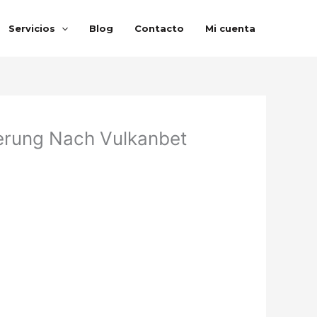
Servicios
Blog
Contacto
Mi cuenta
rierung Nach Vulkanbet