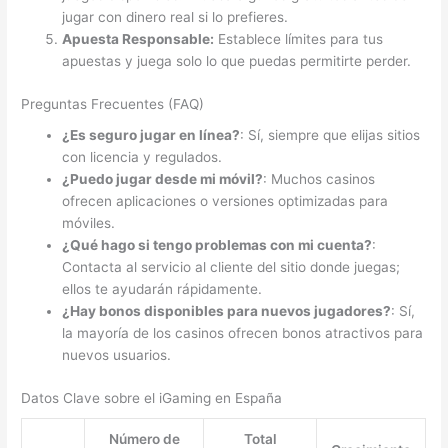
jugar con dinero real si lo prefieres.
Apuesta Responsable:
Establece límites para tus
apuestas y juega solo lo que puedas permitirte perder.
Preguntas Frecuentes (FAQ)
¿Es seguro jugar en línea?
: Sí, siempre que elijas sitios
con licencia y regulados.
¿Puedo jugar desde mi móvil?
: Muchos casinos
ofrecen aplicaciones o versiones optimizadas para
móviles.
¿Qué hago si tengo problemas con mi cuenta?
:
Contacta al servicio al cliente del sitio donde juegas;
ellos te ayudarán rápidamente.
¿Hay bonos disponibles para nuevos jugadores?
: Sí,
la mayoría de los casinos ofrecen bonos atractivos para
nuevos usuarios.
Datos Clave sobre el iGaming en España
Número de
Total