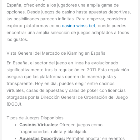
España, ofreciendo a los jugadores una amplia gama de
opciones. Desde juegos de casino hasta apuestas deportivas,
las posibilidades parecen infinitas. Para empezar, considera
explorar plataformas como
casino winss bet
, donde puedes
encontrar una amplia selección de juegos adaptados a todos
los gustos.
Vista General del Mercado de iGaming en España
En España, el sector del juego en línea ha evolucionado
significativamente tras la regulación en 2011. Esta regulación
asegura que las plataformas operen de manera justa y
transparente. Hoy en día, puedes elegir entre casinos
virtuales, casas de apuestas y salas de póker con licencias
otorgadas por la Dirección General de Ordenación del Juego
(DGOJ).
Tipos de Juegos Disponibles
Casinós Virtuales:
Ofrecen juegos como
tragamonedas, ruleta y blackjack.
Apuestas Deportivas:
Permiten apostar en eventos