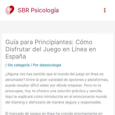
Ir
al
SBR Psicología
contenido
Guía para Principiantes: Cómo
Disfrutar del Juego en Línea en
España
/
Sin categoría
/ Por
sbrpsicologia
¿Alguna vez has sentido que el mundo del juego en línea es
abrumador? Entre la gran variedad de opciones y plataformas,
puede resultar difícil saber por dónde empezar. Pero no te
preocupes, hoy te ofrezco una solución práctica y sencilla.
Aquí te explicaré cómo introducirte en el emocionante mundo
del iGaming y disfrutarlo de manera segura y responsable.
El mercado de juegos en línea ha crecido enormemente en