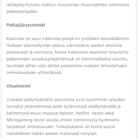
rahapeliyrityksiin sisältyy muutamien muunnelmien tukeminen
pelimateriaalille.
Pelilajijärjestelmät
Kasinolla on suuri valikoima pelejä eri yhtiöiden lainsäädännön
mukaan säännellysten aikana vahvistetun laadun ansiosta
joustavasti ja varmoina. Koska tukeminen kasinoon toteutettu
pelipomojen sovellusympäristössä on toiminnalliseksi sanottu,
tarvitsee siihen vain siirtää pelaamista mukaan tehostettujen
ominaisuuksien yhteydessä.
Ohjelmistot
Zodiakin peliympäristön perustana ovat suurimmat nykyään
tunnetut järjestelmissä peliin kytännössä sisällyttämällä ja
kehitettynä muun muassa Nektan, NetEnt -tason sekä
Microgaming-tason sivulla yhtiön toiminnoista huolimatta
tarjoamat ominaisuudet. Tarkoituksena on koota suurin
mahdollinen märän alueen materiaali nykyisin.