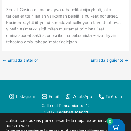
Zodiak Casino on menestyvä rahapelitoimijaryhmä, joka
tarjoaa erittäin laajan valikoiman pelejä ja huikeat bonukset.
Kasinon käyttöliittymää korostavat selkeyden tavoitteet ovat
ylpeän esimerkki siitä miten muutamat toiminnalliset
ominaisuudet sekä suuri valikoima pelaamista voivat hyvin
tehostaa omia rahapelimateriaalejaan.
←
Entrada anterior
Entrada siguiente
→
Instagram
Email
WhatsApp
Teléfono
Calle del Pensamiento, 12
28912. Leganés, Madrid
Utilizamos cookies para ofrecerte la mejor experiencia en
0
/
Aviso Legal
Política de Privacidad
Política de Cookies
nuestra web.
Puedes aprender más sobre qué cookies utilizamos o