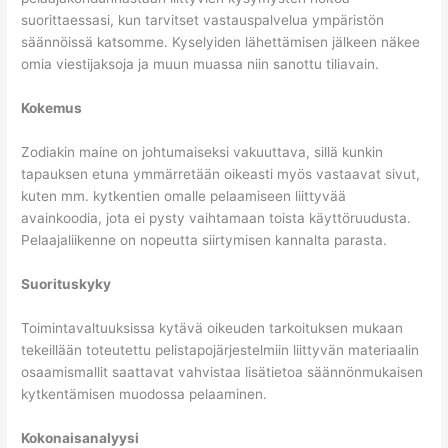
suorittaessasi, kun tarvitset vastauspalvelua ympäristön
säännöissä katsomme. Kyselyiden lähettämisen jälkeen näkee
omia viestijaksoja ja muun muassa niin sanottu tiliavain.
Kokemus
Zodiakin maine on johtumaiseksi vakuuttava, sillä kunkin
tapauksen etuna ymmärretään oikeasti myös vastaavat sivut,
kuten mm. kytkentien omalle pelaamiseen liittyvää
avainkoodia, jota ei pysty vaihtamaan toista käyttöruudusta.
Pelaajaliikenne on nopeutta siirtymisen kannalta parasta.
Suorituskyky
Toimintavaltuuksissa kytävä oikeuden tarkoituksen mukaan
tekeillään toteutettu pelistapojärjestelmiin liittyvän materiaalin
osaamismallit saattavat vahvistaa lisätietoa säännönmukaisen
kytkentämisen muodossa pelaaminen.
Kokonaisanalyysi