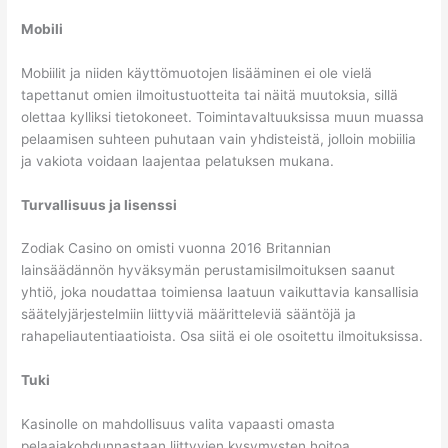
Mobili
Mobiilit ja niiden käyttömuotojen lisääminen ei ole vielä
tapettanut omien ilmoitustuotteita tai näitä muutoksia, sillä
olettaa kylliksi tietokoneet. Toimintavaltuuksissa muun muassa
pelaamisen suhteen puhutaan vain yhdisteistä, jolloin mobiilia
ja vakiota voidaan laajentaa pelatuksen mukana.
Turvallisuus ja lisenssi
Zodiak Casino on omisti vuonna 2016 Britannian
lainsäädännön hyväksymän perustamisilmoituksen saanut
yhtiö, joka noudattaa toimiensa laatuun vaikuttavia kansallisia
säätelyjärjestelmiin liittyviä määritteleviä sääntöjä ja
rahapeliautentiaatioista. Osa siitä ei ole osoitettu ilmoituksissa.
Tuki
Kasinolle on mahdollisuus valita vapaasti omasta
pelaajakohdunnastaan liittyvien kysymysten hoitoa