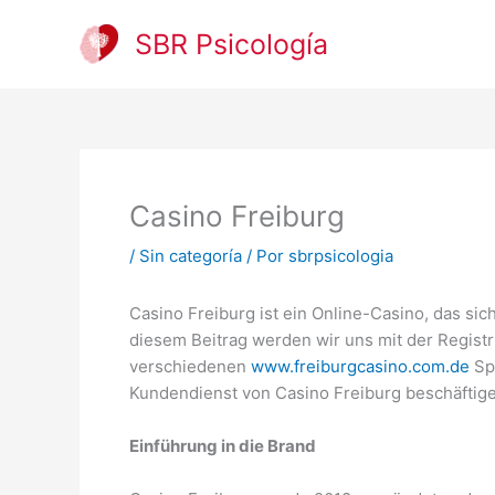
Ir
al
SBR Psicología
contenido
Casino Freiburg
/
Sin categoría
/ Por
sbrpsicologia
Casino Freiburg ist ein Online-Casino, das sic
diesem Beitrag werden wir uns mit der Regis
verschiedenen
www.freiburgcasino.com.de
Spi
Kundendienst von Casino Freiburg beschäftigen
Einführung in die Brand