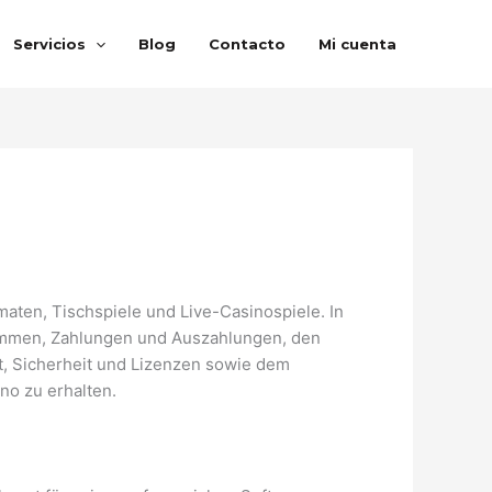
Servicios
Blog
Contacto
Mi cuenta
omaten, Tischspiele und Live-Casinospiele. In
rammen, Zahlungen und Auszahlungen, den
, Sicherheit und Lizenzen sowie dem
no zu erhalten.