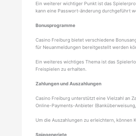
Ein weiterer wichtiger Punkt ist das Spielerp
kann eine Passwort-änderung durchgeführt w
Bonusprogramme
Casino Freiburg bietet verschiedene Bonusang
für Neuanmeldungen bereitgestellt werden kö
Ein weiteres wichtiges Thema ist das Spieler
Freispielen zu erhalten.
Zahlungen und Auszahlungen
Casino Freiburg unterstützt eine Vielzahl an Z
Online-Payments-Anbieter (Banküberweisung, 
Um die Auszahlungen zu erleichtern, können K
Spiegeneriete