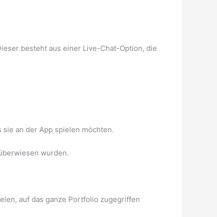
ieser besteht aus einer Live-Chat-Option, die
s sie an der App spielen möchten.
h überwiesen wurden.
ielen, auf das ganze Portfolio zugegriffen