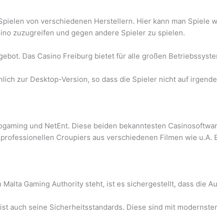
 Spielen von verschiedenen Herstellern. Hier kann man Spiele wi
sino zuzugreifen und gegen andere Spieler zu spielen.
gebot. Das Casino Freiburg bietet für alle großen Betriebssyst
hnlich zur Desktop-Version, so dass die Spieler nicht auf irge
ogaming und NetEnt. Diese beiden bekanntesten Casinosoftwar
 professionellen Croupiers aus verschiedenen Filmen wie u.A. 
Malta Gaming Authority steht, ist es sichergestellt, dass die A
ist auch seine Sicherheitsstandards. Diese sind mit modernste