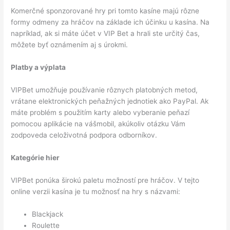
Komerčné sponzorované hry pri tomto kasíne majú rôzne
formy odmeny za hráčov na základe ich účinku u kasína. Na
napríklad, ak si máte účet v VIP Bet a hrali ste určitý čas,
môžete byť oznámením aj s úrokmi.
Platby a výplata
VIPBet umožňuje používanie rôznych platobných metod,
vrátane elektronických peňažných jednotiek ako PayPal. Ak
máte problém s použitím karty alebo vyberanie peňazí
pomocou aplikácie na vášmobil, akúkoliv otázku Vám
zodpoveda celoživotná podpora odborníkov.
Kategórie hier
VIPBet ponúka širokú paletu možností pre hráčov. V tejto
online verzii kasína je tu možnosť na hry s názvami:
Blackjack
Roulette