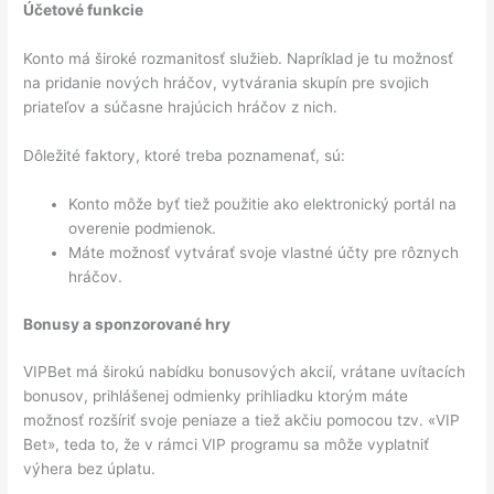
Účetové funkcie
Konto má široké rozmanitosť služieb. Napríklad je tu možnosť
na pridanie nových hráčov, vytvárania skupín pre svojich
priateľov a súčasne hrajúcich hráčov z nich.
Dôležité faktory, ktoré treba poznamenať, sú:
Konto môže byť tiež použitie ako elektronický portál na
overenie podmienok.
Máte možnosť vytvárať svoje vlastné účty pre rôznych
hráčov.
Bonusy a sponzorované hry
VIPBet má širokú nabídku bonusových akcií, vrátane uvítacích
bonusov, prihlášenej odmienky prihliadku ktorým máte
možnosť rozšíriť svoje peniaze a tiež akčiu pomocou tzv. «VIP
Bet», teda to, že v rámci VIP programu sa môže vyplatniť
výhera bez úplatu.