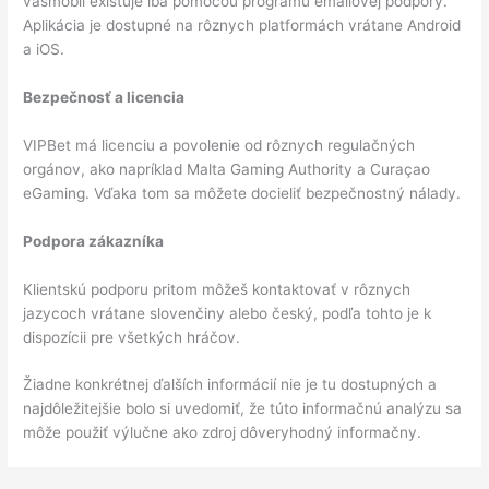
vášmobil existuje iba pomocou programu emailovej podpory.
Aplikácia je dostupné na rôznych platformách vrátane Android
a iOS.
Bezpečnosť a licencia
VIPBet má licenciu a povolenie od rôznych regulačných
orgánov, ako napríklad Malta Gaming Authority a Curaçao
eGaming. Vďaka tom sa môžete docieliť bezpečnostný nálady.
Podpora zákazníka
Klientskú podporu pritom môžeš kontaktovať v rôznych
jazycoch vrátane slovenčiny alebo český, podľa tohto je k
dispozícii pre všetkých hráčov.
Žiadne konkrétnej ďalších informácií nie je tu dostupných a
najdôležitejšie bolo si uvedomiť, že túto informačnú analýzu sa
môže použiť výlučne ako zdroj dôveryhodný informačny.