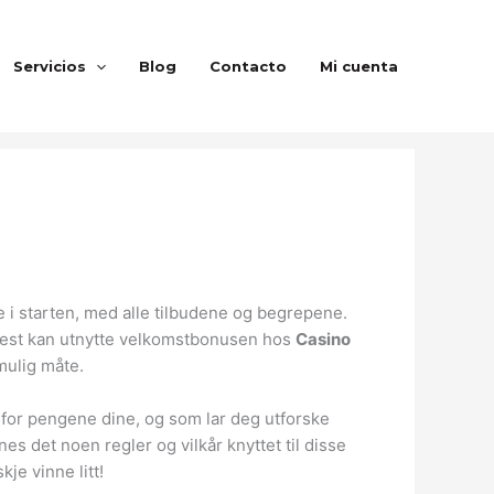
Servicios
Blog
Contacto
Mi cuenta
 i starten, med alle tilbudene og begrepene.
 best kan utnytte velkomstbonusen hos
Casino
 mulig måte.
l for pengene dine, og som lar deg utforske
nes det noen regler og vilkår knyttet til disse
je vinne litt!