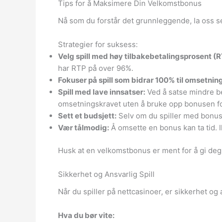
Tips for å Maksimere Din Velkomstbonus
Nå som du forstår det grunnleggende, la oss se
Strategier for suksess:
Velg spill med høy tilbakebetalingsprosent (R
har RTP på over 96%.
Fokuser på spill som bidrar 100% til omsetnin
Spill med lave innsatser:
Ved å satse mindre be
omsetningskravet uten å bruke opp bonusen for
Sett et budsjett:
Selv om du spiller med bonuspen
Vær tålmodig:
Å omsette en bonus kan ta tid. Ik
Husk at en velkomstbonus er ment for å gi deg en
Sikkerhet og Ansvarlig Spill
Når du spiller på nettcasinoer, er sikkerhet og a
Hva du bør vite: