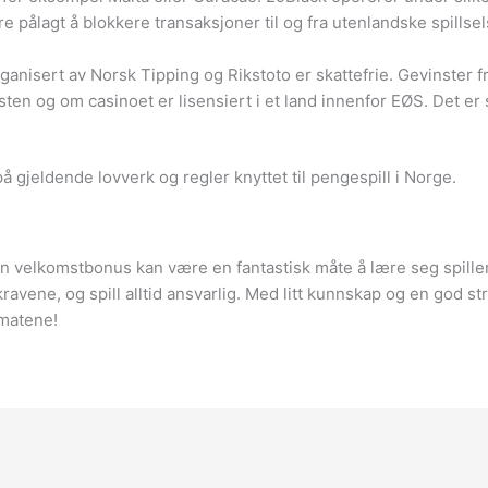
pålagt å blokkere transaksjoner til og fra utenlandske spillsel
ganisert av Norsk Tipping og Rikstoto er skattefrie. Gevinster 
sten og om casinoet er lisensiert i et land innenfor EØS. Det er 
å gjeldende lovverk og regler knyttet til pengespill i Norge.
en velkomstbonus kan være en fantastisk måte å lære seg spillen
avene, og spill alltid ansvarlig. Med litt kunnskap og en god str
omatene!