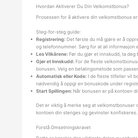
Hvordan Aktiverer Du Din Velkomstbonus?
Prosessen for å aktivere din velkomstbonus er 
Steg-for-steg guide:
Registrering:
Det første du må gjøre er å oppr
og telefonnummer. Sørg for at all informasjon er
Les Vilkårene:
Før du gjør et innskudd, ta deg 
Gjør et Innskudd:
For de fleste velkomstbonuse
bonusen. Velg en betalingsmetode som passer
Automatisk eller Kode:
I de fleste tilfeller vi
nødvendig å oppgi en bonuskode under registre
Start Spillingen:
Når bonusen er på kontoen din, 
Det er viktig å merke seg at velkomstbonuser o
kontoen din stenges og gevinster konfiskeres.
Forstå Omsetningskravet