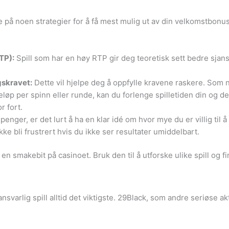
 på noen strategier for å få mest mulig ut av din velkomstbonu
TP):
Spill som har en høy RTP gir deg teoretisk sett bedre sjans
gskravet:
Dette vil hjelpe deg å oppfylle kravene raskere. Som ne
løp per spinn eller runde, kan du forlenge spilletiden din og d
 fort.
ger, er det lurt å ha en klar idé om hvor mye du er villig til å s
ke bli frustrert hvis du ikke ser resultater umiddelbart.
 smakebit på casinoet. Bruk den til å utforske ulike spill og fin
nsvarlig spill alltid det viktigste. 29Black, som andre seriøse ak