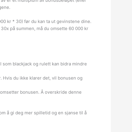
av er et multiplum av bonusbeløpet (eller
gene.
0 kr * 30) før du kan ta ut gevinstene dine.
er 30x på summen, må du omsette 60 000 kr
ll som blackjack og rulett kan bidra mindre
 Hvis du ikke klarer det, vil bonusen og
u omsetter bonusen. Å overskride denne
 å gi deg mer spilletid og en sjanse til å