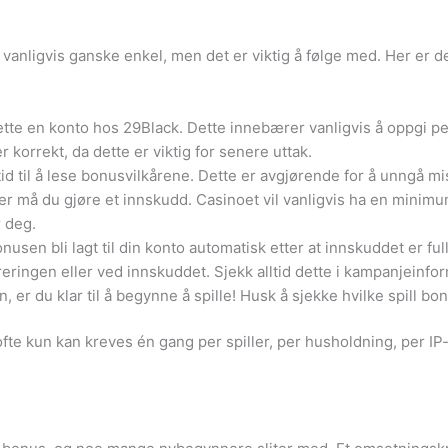
vanligvis ganske enkel, men det er viktig å følge med. Her er d
ette en konto hos 29Black. Dette innebærer vanligvis å oppgi p
 korrekt, da dette er viktig for senere uttak.
tid til å lese bonusvilkårene. Dette er avgjørende for å unngå mi
r må du gjøre et innskudd. Casinoet vil vanligvis ha en minimu
 deg.
l bonusen bli lagt til din konto automatisk etter at innskuddet er 
ringen eller ved innskuddet. Sjekk alltid dette i kampanjeinfo
er du klar til å begynne å spille! Husk å sjekke hvilke spill bon
fte kun kan kreves én gang per spiller, per husholdning, per IP-