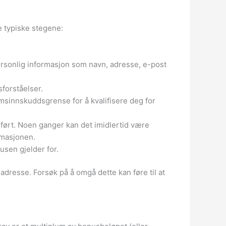
e typiske stegene:
ersonlig informasjon som navn, adresse, e-post
sforståelser.
msinnskuddsgrense for å kvalifisere deg for
fullført. Noen ganger kan det imidlertid være
rmasjonen.
usen gjelder for.
adresse. Forsøk på å omgå dette kan føre til at