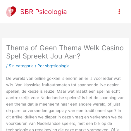
Ir
al
SBR Psicología
contenido
Thema of Geen Thema Welk Casino
Spel Spreekt Jou Aan?
/
Sin categoría
/ Por
sbrpsicologia
De wereld van online gokken is enorm en er is voor ieder wat
wils. Van klassieke fruitautomaten tot spannende live dealer
spellen, de keuze is reuze. Maar wat maakt een spel nu echt
aantrekkelijk voor Nederlandse spelers? Is het de spanning van
een thema dat je meeneemt naar een andere wereld, of juist
de pure, onversneden gameplay van een traditioneel spel? In
dit artikel duiken we dieper in deze vraag en verkennen we de
voorkeuren van Nederlandse spelers, met een blik op de
technologie en regelgeving die deze markt vormgeven. Of je