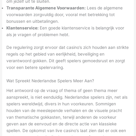
om jezelf uit te sluiten.
Transparante Algemene Voorwaarden:
Lees de algemene
voorwaarden zorgvuldig door, vooral met betrekking tot
bonussen en uitbetalingen.
Klantenservice:
Een goede klantenservice is belangrijk voor
als je vragen of problemen hebt.
De regulering zorgt ervoor dat casino’s zich houden aan strikte
regels op het gebied van eerlijkheid, beveiliging en
verantwoord gokken. Dit geeft spelers gemoedsrust en zorgt
voor een betere spelervaring.
Wat Spreekt Nederlandse Spelers Meer Aan?
Het antwoord op de vraag of thema of geen thema meer
aanspreekt, is niet eenduidig. Nederlandse spelers zijn, net als
spelers wereldwijd, divers in hun voorkeuren. Sommigen
houden van de meeslepende verhalen en de visuele pracht
van thematische gokkasten, terwijl anderen de voorkeur
geven aan de eenvoud en de directe actie van klassieke
spellen. De opkomst van live casino’s laat zien dat er ook een