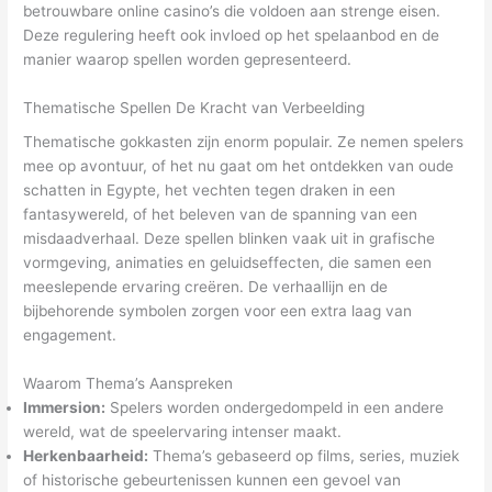
betrouwbare online casino’s die voldoen aan strenge eisen.
Deze regulering heeft ook invloed op het spelaanbod en de
manier waarop spellen worden gepresenteerd.
Thematische Spellen De Kracht van Verbeelding
Thematische gokkasten zijn enorm populair. Ze nemen spelers
mee op avontuur, of het nu gaat om het ontdekken van oude
schatten in Egypte, het vechten tegen draken in een
fantasywereld, of het beleven van de spanning van een
misdaadverhaal. Deze spellen blinken vaak uit in grafische
vormgeving, animaties en geluidseffecten, die samen een
meeslepende ervaring creëren. De verhaallijn en de
bijbehorende symbolen zorgen voor een extra laag van
engagement.
Waarom Thema’s Aanspreken
Immersion:
Spelers worden ondergedompeld in een andere
wereld, wat de speelervaring intenser maakt.
Herkenbaarheid:
Thema’s gebaseerd op films, series, muziek
of historische gebeurtenissen kunnen een gevoel van