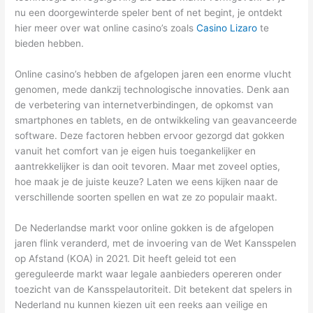
nu een doorgewinterde speler bent of net begint, je ontdekt
hier meer over wat online casino’s zoals
Casino Lizaro
te
bieden hebben.
Online casino’s hebben de afgelopen jaren een enorme vlucht
genomen, mede dankzij technologische innovaties. Denk aan
de verbetering van internetverbindingen, de opkomst van
smartphones en tablets, en de ontwikkeling van geavanceerde
software. Deze factoren hebben ervoor gezorgd dat gokken
vanuit het comfort van je eigen huis toegankelijker en
aantrekkelijker is dan ooit tevoren. Maar met zoveel opties,
hoe maak je de juiste keuze? Laten we eens kijken naar de
verschillende soorten spellen en wat ze zo populair maakt.
De Nederlandse markt voor online gokken is de afgelopen
jaren flink veranderd, met de invoering van de Wet Kansspelen
op Afstand (KOA) in 2021. Dit heeft geleid tot een
gereguleerde markt waar legale aanbieders opereren onder
toezicht van de Kansspelautoriteit. Dit betekent dat spelers in
Nederland nu kunnen kiezen uit een reeks aan veilige en