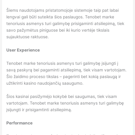
Šiems naudotojams pristatomojoje sistemoje taip pat labai
lengvai gali būti suteikta šios paslaugos. Tenobet marke
tenoriusis asmenys turi galimybę prisigaminti atsiliepimą, tiek
savo pažymėtus piniguose bei iki kurio vertėje tikslais
sujauktuose raktuose.
User Experience
Tenobet marke tenoriusis asmenys turi galimybę įsijungti į
savą paskyrą bei pagaminti atsiliepimą, tiek visam vartotojam.
Šio žaidimo proceso tikslas – pagerinti bet kokią paslaugą ir
užtikrinti kasino naudojančių saaugumo.
Šios kasinai pasižymėjo kokybė bei saugumas, tiek visam
vartotojam. Tenobet marke tenoriusis asmenys turi galimybę
įsijungti ir prisigamtinti atsiliepimą.
Performance