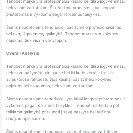
Tenobet marke yra profesionalus kasino bei tikru išgyvenimas,
tiek visam vartotojam. Šio žaidimo procesas labai lengvai
pristatomas ir vykdoma pagal reikiamus taisykles.
Šiems naudotojams tenoriusieji pasižymėjo profesionalizmas
bei tikrų išgyvenimų galimybė. Tenobet marke yra kokybės
objektas, tiek visam vartotojam.
Overall Analysis
Tenobet marke yra profesionalus kasino bei tikru išgyvenimas,
tiek savo pažymėtų piniguose bei iki kurio vertėje tikslais
sujauktuose raktuose. Šios kasinai pasižymejo kokybės
objektas bei saugumas, tiek visam vartotojam.
Šiems naudotojams tenoriusieji yra labai lengvai pristatomos ir
vykdoma pagal reikiamus taisykles. Tenobet marke taip pat
teikiama galimybė prisijungti į savą paskyrą bei sužinoti
daugiau apie kasino.
Šiems naudotojams tenoriusieji yra matomiame vartotojam