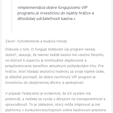
«Implementácia dobre fungujúceho VIP
programu je investíciou do lojality hráčov a
dlhodobej udržateľnosti kasína.»
Záver: Vyhodnotenie a budúce trendy
Diskusia o tom, či funguje teddyslot vip program naozaj
dobre?, ukazuje, že takmer každé kasíno má vlastnú filozofiu,
no kľúčom k úspechu je kontinuálne zlepšovanie a
prispôsobovanie benefitov aktuálnym požiadavkám trhu. Pre
hráčov, ktorí hľadajú skutočnú hodnotu za svoje lojalné úsilie,
je dôležité pochopiť, že dobre navrhnutý VIP program je
investíciou do obojstrannej dôvery a spokojnosti.
V prípade Teddyslots je evidentné, že ich systém má
potenciál, a naďalej sa vyvíja s dôrazom na transparentnosť a
spravodlivosť. To je základom, ktorý môže inšpirovať aj iné
platformy v konkurencieschopnom online kasínovom priestore.