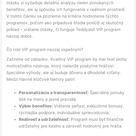
otázku si vyžaduje detailnú analýzu nielen ponúkaných
benefitov, ale aj spôsobu ich fungovania v reálnom prostredí.
V tomto článku sa pozrieme na kritéria hodnotenia týchto
programov, pričom ako prípadová štúdia poslúži aj skutočný
príklad – vrátane otázky, či funguje Teddyslot VIP program
naozaj dobre.
Čo robí VIP program naozaj úspešným?
Začnime od základov. Kvalitný VIP program by mal hrať úlohu
motivačného nástroja, ktorý nielenže poskytne hráčovi
špeciálne výhody, ale aj buduje dôveru a dlhodobé vzťahy.
Medzi hlavné kľúčové faktory patrí:
Personalizácia a transparentnosť:
Špeciálne ponuky
šité na mieru a jasné pravidlá.
Výber benefitov:
Vrátenie peňazí, exkluzívne bonusy,
rýchlejšia podpora, individuálne sprievodcovia.
Reálnosť a udržateľnosť:
Program musí byť finančne
udržateľný pre kasíno a zároveň hodnotný pre hráča.