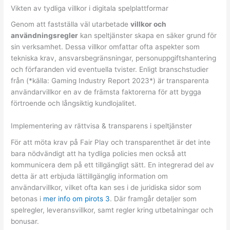
Vikten av tydliga villkor i digitala spelplattformar
Genom att fastställa väl utarbetade
villkor och
användningsregler
kan speltjänster skapa en säker grund för
sin verksamhet. Dessa villkor omfattar ofta aspekter som
tekniska krav, ansvarsbegränsningar, personuppgiftshantering
och förfaranden vid eventuella tvister. Enligt branschstudier
från (*källa: Gaming Industry Report 2023*) är transparenta
användarvillkor en av de främsta faktorerna för att bygga
förtroende och långsiktig kundlojalitet.
Implementering av rättvisa & transparens i speltjänster
För att möta krav på Fair Play och transparenthet är det inte
bara nödvändigt att ha tydliga policies men också att
kommunicera dem på ett tillgängligt sätt. En integrerad del av
detta är att erbjuda lättillgänglig information om
användarvillkor, vilket ofta kan ses i de juridiska sidor som
betonas i
mer info om pirots 3
. Där framgår detaljer som
spelregler, leveransvillkor, samt regler kring utbetalningar och
bonusar.