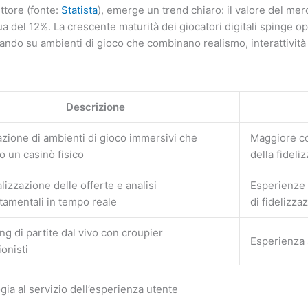
ettore (fonte:
Statista
), emerge un trend chiaro: il valore del mer
a del 12%. La crescente maturità dei giocatori digitali spinge ope
ntando su ambienti di gioco che combinano realismo, interattivit
Descrizione
azione di ambienti di gioco immersivi che
Maggiore co
o un casinò fisico
della fideli
izzazione delle offerte e analisi
Esperienze 
amentali in tempo reale
di fidelizza
g di partite dal vivo con croupier
Esperienza 
onisti
ogia al servizio dell’esperienza utente