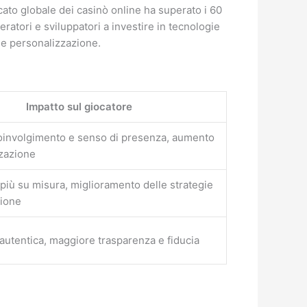
cato globale dei casinò online ha superato i 60
ratori e sviluppatori a investire in tecnologie
à e personalizzazione.
Impatto sul giocatore
involgimento e senso di presenza, aumento
zzazione
più su misura, miglioramento delle strategie
zione
autentica, maggiore trasparenza e fiducia