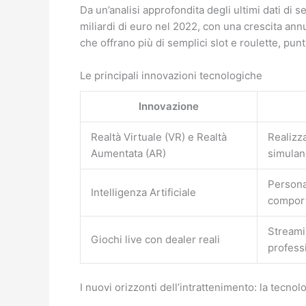
Da un’analisi approfondita degli ultimi dati di s
miliardi di euro nel 2022, con una crescita annu
che offrano più di semplici slot e roulette, pu
Le principali innovazioni tecnologiche
Innovazione
Realtà Virtuale (VR) e Realtà
Realizz
Aumentata (AR)
simulan
Personal
Intelligenza Artificiale
comport
Streamin
Giochi live con dealer reali
professi
I nuovi orizzonti dell’intrattenimento: la tecnol