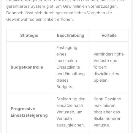
garantiertes System gibt, um Gewinnlinien vorherzusagen.
Dennoch lässt sich durch systematisches Vorgehen die
Gewinnwahrscheinlichkeit erhöhen.
Strategie
Beschreibung
Vorteile
Festlegung
eines
Verhindert hohe
maximalen
Verluste und
Budgetkontrolle
Einsatzlimits
fördert
und Einhaltung
diszipliniertes
dieses
Spielen.
Budgets.
Steigerung der
Kann Gewinne
Einsätze nach
maximieren,
Progressive
Verlusten, um
birgt aber das
Einsatzsteigerung
Verluste
Risiko höherer
auszugleichen.
Verluste.