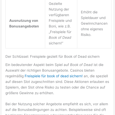
Gezielte
Nutzung der
Erhöht die
verfügbaren
Spieldauer und
Ausnutzung von
Freispiele und
Gewinnchancen
Bonusangeboten
Boni, wie z.B.
ohne eigenes
„Freispiele für
Risiko.
Book of Dead
sichern!“
Der Schlüssel: Freispiele gezielt für Book of Dead sichern
Ein bedeutender Aspekt beim Spiel auf
Book of Dead
ist die
Auswahl der richtigen Bonusangebote. Casinos bieten
regelmäßig
Freispiele für book of dead sichern!
an, die speziell
auf diesen Slot zugeschnitten sind. Diese Aktionen erlauben es
Spielern, den Slot ohne Risiko zu testen oder die Chance auf
größere Gewinne zu erhöhen.
Bei der Nutzung solcher Angebote empfiehlt es sich, vor allem
auf die Bonusbedingungen zu achten. Beispielsweise sind oft