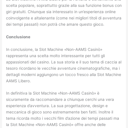
scelta popolare, soprattutto grazie alla sua funzione bonus con
giri gratuiti. Chiunque sia interessato in un’esperienza online
coinvolgente e altalenante (come nei migliori titoli di avventura
dei tempi passati) non potrà che amare questo gioco.
Conclusione
In conclusione, la Slot Machine «Non-AAMS Casinò»
rappresenta una scelta molto interessante per tutti gli
appassionati del casino. La sua storia e il suo tema di caccia al
tesoro ricordano le vecchie avventure cinematografiche, ma i
dettagli moderni aggiungono un tocco fresco alla Slot Machine
AAMS Libero.
In definitiva la Slot Machine «Non-AAMS Casinò» è
sicuramente da raccomandare a chiunque cerchi una vera
esperienza d’avventura. La sua progettazione, design e
meccanica di gioco sono estremamente ben fatti. Inoltre il
tema ricorda molto i vecchi film d’azione dei tempi passati ma
la Slot Machine «Non-AAMS Casinò» offre anche delle