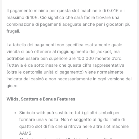
Il pagamento minimo per questa slot machine è di 0.01€ e il
massimo di 10€. Ciò significa che sarà facile trovare una
combinazione di pagamenti adeguate anche per i giocatori più
frugali.
La tabella dei pagamenti non specifica esattamente quale
vincita si può ottenere al raggiungimento del jackpot, ma
potrebbe essere ben superiore alle 100.000 monete d’oro.
Tuttavia è da sottolineare che questa cifra rappresentativa
(oltre le centomila unità di pagamento) viene normalmente
indicata dal casinò e non necessariamente in ogni versione del
gioco.
Wilds, Scatters e Bonus Features
Simbolo wild: può sostituire tutti gli altri simboli per
formare una vincita. Non è soggetto al rigido limite di
quattro slot di fila che si ritrova nelle altre slot machine
AAMS.