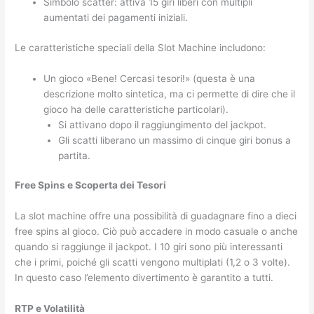
Simbolo scatter: attiva 15 giri liberi con multipli
aumentati dei pagamenti iniziali.
Le caratteristiche speciali della Slot Machine includono:
Un gioco «Bene! Cercasi tesori!» (questa è una
descrizione molto sintetica, ma ci permette di dire che il
gioco ha delle caratteristiche particolari).
Si attivano dopo il raggiungimento del jackpot.
Gli scatti liberano un massimo di cinque giri bonus a
partita.
Free Spins e Scoperta dei Tesori
La slot machine offre una possibilità di guadagnare fino a dieci
free spins al gioco. Ciò può accadere in modo casuale o anche
quando si raggiunge il jackpot. I 10 giri sono più interessanti
che i primi, poiché gli scatti vengono multiplati (1,2 o 3 volte).
In questo caso l’elemento divertimento è garantito a tutti.
RTP e Volatilità