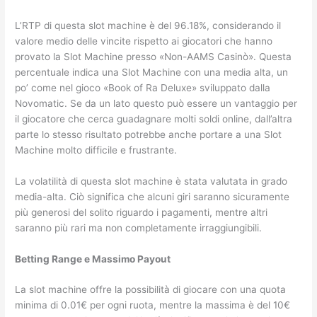
L’RTP di questa slot machine è del 96.18%, considerando il
valore medio delle vincite rispetto ai giocatori che hanno
provato la Slot Machine presso «Non-AAMS Casinò». Questa
percentuale indica una Slot Machine con una media alta, un
po’ come nel gioco «Book of Ra Deluxe» sviluppato dalla
Novomatic. Se da un lato questo può essere un vantaggio per
il giocatore che cerca guadagnare molti soldi online, dall’altra
parte lo stesso risultato potrebbe anche portare a una Slot
Machine molto difficile e frustrante.
La volatilità di questa slot machine è stata valutata in grado
media-alta. Ciò significa che alcuni giri saranno sicuramente
più generosi del solito riguardo i pagamenti, mentre altri
saranno più rari ma non completamente irraggiungibili.
Betting Range e Massimo Payout
La slot machine offre la possibilità di giocare con una quota
minima di 0.01€ per ogni ruota, mentre la massima è del 10€