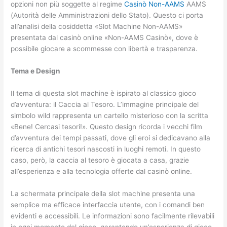
opzioni non più soggette al regime
Casinò Non-AAMS
AAMS
(Autorità delle Amministrazioni dello Stato). Questo ci porta
all’analisi della cosiddetta «Slot Machine Non-AAMS»
presentata dal casinò online «Non-AAMS Casinò», dove è
possibile giocare a scommesse con libertà e trasparenza.
Tema e Design
Il tema di questa slot machine è ispirato al classico gioco
d’avventura: il Caccia al Tesoro. L’immagine principale del
simbolo wild rappresenta un cartello misterioso con la scritta
«Bene! Cercasi tesori!». Questo design ricorda i vecchi film
d’avventura dei tempi passati, dove gli eroi si dedicavano alla
ricerca di antichi tesori nascosti in luoghi remoti. In questo
caso, però, la caccia al tesoro è giocata a casa, grazie
all’esperienza e alla tecnologia offerte dal casinò online.
La schermata principale della slot machine presenta una
semplice ma efficace interfaccia utente, con i comandi ben
evidenti e accessibili. Le informazioni sono facilmente rilevabili
in ogni momento del gioco, garantendo un’esperienza di gioco