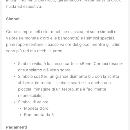
fluida ed esaustiva.
Simboli
Come sempre nella slot machine classica, ci sono simboli di
valore (le monete d’oro e le banconote) e i simboli speciali. I
primi rappresentano il basso valore del gioco, mentre gli ultimi
sono più rari ma ricchi in premi.
Simbolo wild: è lo stesso cartello «Bene! Cercasi tesori!»
che abbiamo già visto sopra.
Simbolo scatter: un grande diamante blu con la scritta
«Libero» (in realtà il simbolo scatter ha anche una
piccola immagine di un tesoro, ma è facilmente
riconoscibile).
Simboli di valore:
Moneta d’oro
Banconota da 5
Pagamenti