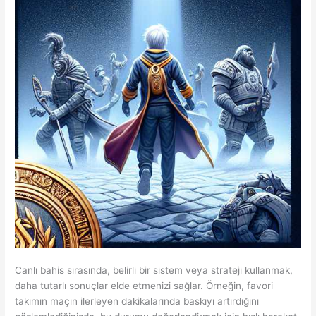
Canlı bahis sırasında, belirli bir sistem veya strateji kullanmak,
daha tutarlı sonuçlar elde etmenizi sağlar. Örneğin, favori
takımın maçın ilerleyen dakikalarında baskıyı artırdığını