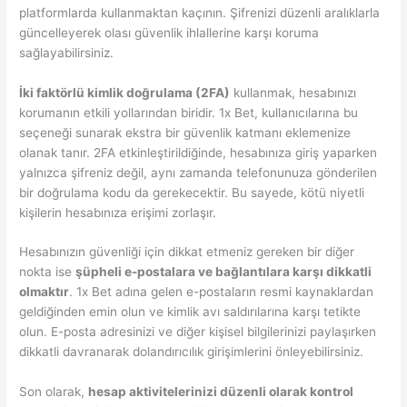
platformlarda kullanmaktan kaçının. Şifrenizi düzenli aralıklarla
güncelleyerek olası güvenlik ihlallerine karşı koruma
sağlayabilirsiniz.
İki faktörlü kimlik doğrulama (2FA)
kullanmak, hesabınızı
korumanın etkili yollarından biridir. 1x Bet, kullanıcılarına bu
seçeneği sunarak ekstra bir güvenlik katmanı eklemenize
olanak tanır. 2FA etkinleştirildiğinde, hesabınıza giriş yaparken
yalnızca şifreniz değil, aynı zamanda telefonunuza gönderilen
bir doğrulama kodu da gerekecektir. Bu sayede, kötü niyetli
kişilerin hesabınıza erişimi zorlaşır.
Hesabınızın güvenliği için dikkat etmeniz gereken bir diğer
nokta ise
şüpheli e-postalara ve bağlantılara karşı dikkatli
olmaktır
. 1x Bet adına gelen e-postaların resmi kaynaklardan
geldiğinden emin olun ve kimlik avı saldırılarına karşı tetikte
olun. E-posta adresinizi ve diğer kişisel bilgilerinizi paylaşırken
dikkatli davranarak dolandırıcılık girişimlerini önleyebilirsiniz.
Son olarak,
hesap aktivitelerinizi düzenli olarak kontrol