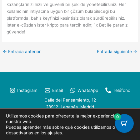
kazançlarınızı hızlı ve güvenli bir şekilde yönetebilirsiniz. Her
kullanıcının ihtiyacına uygun bir çözüm bulabileceği bu
platformda, bahis keyfinizi kesintisiz olarak sürdürebilirsiniz.
İster e-cüzdan ister kripto para tercih edin; 1x Bet ile paranız
güvende!
←
Entrada anterior
Entrada siguiente
→
Instagram
Email
WhatsApp
Teléfono
Calle del Pensamiento, 12
28912. Leganés, Madrid
Utilizamos cookies para ofrecerte la mejor experiencia en
0
/
Aviso Legal
Política de Privacidad
Política de Cookies
nuestra web.
Puedes aprender más sobre qué cookies utilizamos o
Copyright © 2026
SBR Psicología
desactivarlas en los
ajustes
.
UmuntuMarketing
Creado por: