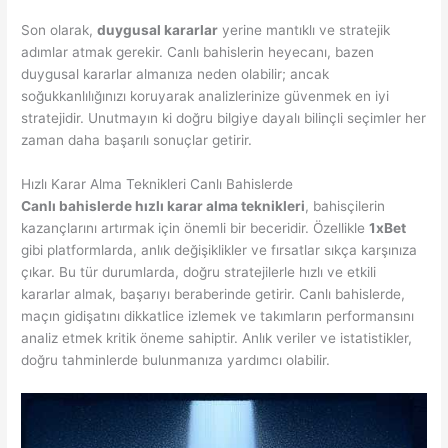
Son olarak,
duygusal kararlar
yerine mantıklı ve stratejik
adımlar atmak gerekir. Canlı bahislerin heyecanı, bazen
duygusal kararlar almanıza neden olabilir; ancak
soğukkanlılığınızı koruyarak analizlerinize güvenmek en iyi
stratejidir. Unutmayın ki doğru bilgiye dayalı bilinçli seçimler her
zaman daha başarılı sonuçlar getirir.
Hızlı Karar Alma Teknikleri Canlı Bahislerde
Canlı bahislerde hızlı karar alma teknikleri
, bahisçilerin
kazançlarını artırmak için önemli bir beceridir. Özellikle
1xBet
gibi platformlarda, anlık değişiklikler ve fırsatlar sıkça karşınıza
çıkar. Bu tür durumlarda, doğru stratejilerle hızlı ve etkili
kararlar almak, başarıyı beraberinde getirir. Canlı bahislerde,
maçın gidişatını dikkatlice izlemek ve takımların performansını
analiz etmek kritik öneme sahiptir. Anlık veriler ve istatistikler,
doğru tahminlerde bulunmanıza yardımcı olabilir.