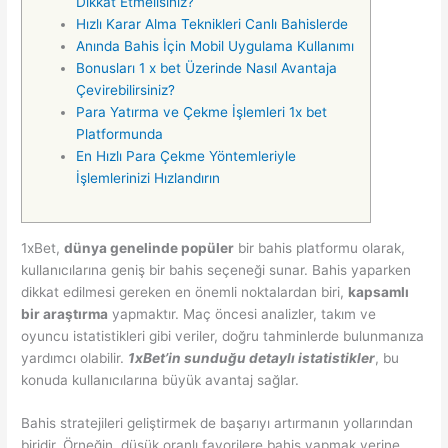
Dikkat Etmelisiniz?
Hızlı Karar Alma Teknikleri Canlı Bahislerde
Anında Bahis İçin Mobil Uygulama Kullanımı
Bonusları 1 x bet Üzerinde Nasıl Avantaja
Çevirebilirsiniz?
Para Yatırma ve Çekme İşlemleri 1x bet
Platformunda
En Hızlı Para Çekme Yöntemleriyle
İşlemlerinizi Hızlandırın
1xBet,
dünya genelinde popüler
bir bahis platformu olarak,
kullanıcılarına geniş bir bahis seçeneği sunar. Bahis yaparken
dikkat edilmesi gereken en önemli noktalardan biri,
kapsamlı
bir araştırma
yapmaktır. Maç öncesi analizler, takım ve
oyuncu istatistikleri gibi veriler, doğru tahminlerde bulunmanıza
yardımcı olabilir.
1xBet’in sunduğu detaylı istatistikler
, bu
konuda kullanıcılarına büyük avantaj sağlar.
Bahis stratejileri geliştirmek de başarıyı artırmanın yollarından
biridir. Örneğin, düşük oranlı favorilere bahis yapmak yerine,