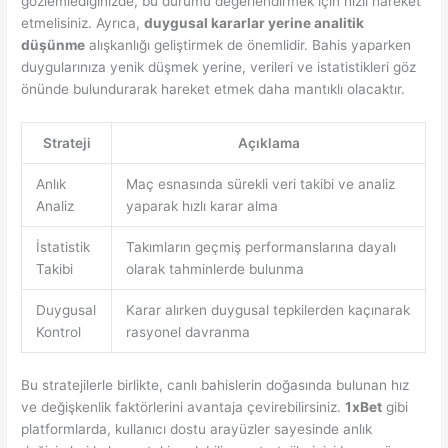
gözlemlediğinizde, bu durumu değerlendirmek için hızlı hareket
etmelisiniz. Ayrıca,
duygusal kararlar yerine analitik
düşünme
alışkanlığı geliştirmek de önemlidir. Bahis yaparken
duygularınıza yenik düşmek yerine, verileri ve istatistikleri göz
önünde bulundurarak hareket etmek daha mantıklı olacaktır.
Strateji
Açıklama
Anlık
Maç esnasında sürekli veri takibi ve analiz
Analiz
yaparak hızlı karar alma
İstatistik
Takımların geçmiş performanslarına dayalı
Takibi
olarak tahminlerde bulunma
Duygusal
Karar alırken duygusal tepkilerden kaçınarak
Kontrol
rasyonel davranma
Bu stratejilerle birlikte, canlı bahislerin doğasında bulunan hız
ve değişkenlik faktörlerini avantaja çevirebilirsiniz.
1xBet
gibi
platformlarda, kullanıcı dostu arayüzler sayesinde anlık