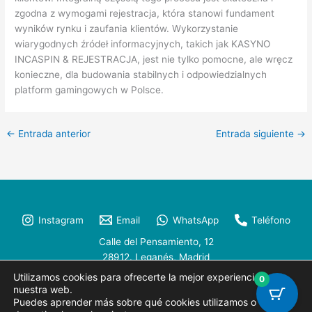
zgodna z wymogami rejestracja, która stanowi fundament
wyników rynku i zaufania klientów. Wykorzystanie
wiarygodnych źródeł informacyjnych, takich jak KASYNO
INCASPIN & REJESTRACJA, jest nie tylko pomocne, ale wręcz
konieczne, dla budowania stabilnych i odpowiedzialnych
platform gamingowych w Polsce.
←
Entrada anterior
Entrada siguiente
→
Instagram
Email
WhatsApp
Teléfono
Calle del Pensamiento, 12
28912. Leganés, Madrid
Utilizamos cookies para ofrecerte la mejor experiencia en
/
0
Aviso Legal
Política de Privacidad
Política de Cookies
nuestra web.
Puedes aprender más sobre qué cookies utilizamos o
Copyright © 2026
SBR Psicología