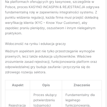
Na platformach oferujących gry kasynowe, szczególnie w
Polsce, proces KASYNO INCASPIN & REJESTRACJA odgrywa
fundamentalną rolę w zapewnieniu integralności systemu. Z
punktu widzenia regulacji, każda firma musi przejść dokładną
weryfikację klienta (KYC – Know Your Customer), aby
zapobiec praniu pieniędzy, oszustwom i innym nielegalnym
praktykom.
Widoczność na rynku i edukacja graczy
Ważnym aspektem jest nie tylko przestrzeganie wymogów
prawnych, lecz także edukacja użytkowników. Właściwe
zrozumienie zasad rejestracji, funkcjonowania platform oraz
odpowiedzialnej gry buduje zaufanie i przyczynia się do
zdrowego rozwoju sektora.
Aspekt
Opis
Znaczenie
Proces służący
Fundamentalny dla
potwierdzeniu
legalnego
Rejestracja
tożsamości
funkcjonowania,