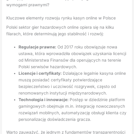
wymogami prawnymi?
Kluczowe elementy rozwoju rynku kasyn online w Polsce
Polski sektor gier hazardowych online opiera się na kilku
filarach, które determinują jego stabilność i rozwój:
Regulacje prawne:
Od 2017 roku obowiązuje nowa
ustawa, która wprowadziła obowiązek uzyskania licencji
od Ministerstwa Finansów dla operujących na terenie
Polski serwisów hazardowych.
Licencje i certyfikaty:
Działające legalnie kasyna online
muszą posiadać certyfikaty potwierdzające
bezpieczeństwo i uczciwość rozgrywek, często od
renomowanych instytucji międzynarodowych.
Technologia i innowacje:
Postęp w dziedzinie platform
gamingowych obejmuje m.in. integrację nowoczesnych
rozwiązań mobilnych, automatyzację obsługi klienta czy
personalizację doświadczenia gracza.
Warto zauważyć, że jednym z fundamentów transparentności