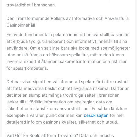
trovärdighet i branschen.
Den Transformerande Rollens av Informativa och Ansvarsfulla
Casinoinnehåll
En av de fundamentala pelarna inom ett ansvarsfullt casino är
att erbjuda tydlig, transparent och informativt innehåll till sina
användare. Om en sajt inte bara ska locka med spelmöjligheter
utan också främja en hälsosam spelkultur, måste den kunna
leverera expertutlåtanden, säkerhetsinformation och riktlinjer
för spelarkompetens.
Det har visat sig att en välinformerad spelare är bättre rustad
att fatta medvetna beslut och att avgränsa riskerna. Därför är
det inte en slump att många trovärdiga sajter i branschen
länkar till tillförlitlig information om spelregler, data om
säkerhet och statistik om ansvarsfullt spel. En sådan länk kan
exempelvis vara en punkt där man kan
besök sajten
för mer
detaljerad info om casinons kvalitet, säkerhet och utbud.
Vad Gör En Spelplattform Trovärdig? Data och Industry