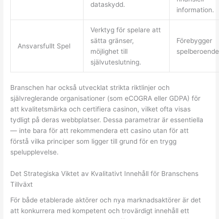
dataskydd.
information.
Verktyg för spelare att
sätta gränser,
Förebygger
Ansvarsfullt Spel
möjlighet till
spelberoende
självuteslutning.
Branschen har också utvecklat strikta riktlinjer och
självreglerande organisationer (som eCOGRA eller GDPA) för
att kvalitetsmärka och certifiera casinon, vilket ofta visas
tydligt på deras webbplatser. Dessa parametrar är essentiella
— inte bara för att rekommendera ett casino utan för att
förstå vilka principer som ligger till grund för en trygg
spelupplevelse.
Det Strategiska Viktet av Kvalitativt Innehåll för Branschens
Tillväxt
För både etablerade aktörer och nya marknadsaktörer är det
att konkurrera med kompetent och trovärdigt innehåll ett