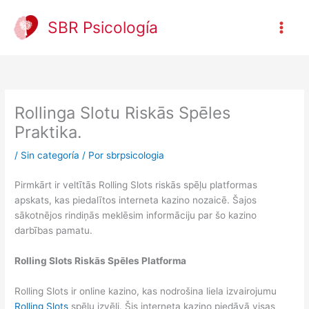
Ir
al
SBR Psicología
contenido
Rollinga Slotu Riskās Spēles
Praktika.
/
Sin categoría
/ Por
sbrpsicologia
Pirmkārt ir veltītās Rolling Slots riskās spēļu platformas
apskats, kas piedalītos interneta kazino nozaicē. Šajos
sākotnējos rindiņās meklēsim informāciju par šo kazino
darbības pamatu.
Rolling Slots Riskās Spēles Platforma
Rolling Slots ir online kazino, kas nodrošina liela izvairojumu
Rolling Slots
spēļu izvēli. Šis interneta kazino piedāvā visas