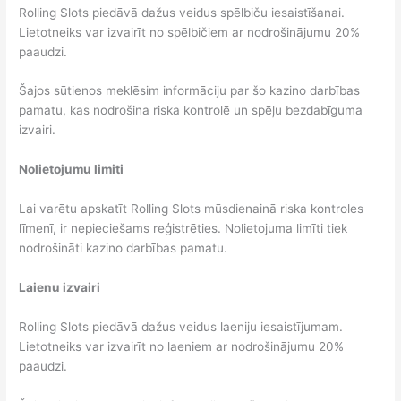
Rolling Slots piedāvā dažus veidus spēlbiču iesaistīšanai.
Lietotneiks var izvairīt no spēlbičiem ar nodrošinājumu 20%
paaudzi.
Šajos sūtienos meklēsim informāciju par šo kazino darbības
pamatu, kas nodrošina riska kontrolē un spēļu bezdabīguma
izvairi.
Nolietojumu limiti
Lai varētu apskatīt Rolling Slots mūsdienainā riska kontroles
līmenī, ir nepieciešams reģistrēties. Nolietojuma limīti tiek
nodrošināti kazino darbības pamatu.
Laienu izvairi
Rolling Slots piedāvā dažus veidus laeniju iesaistījumam.
Lietotneiks var izvairīt no laeniem ar nodrošinājumu 20%
paaudzi.