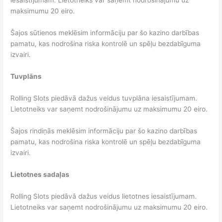
iesaistījumam. Lietotneiks var saņemt nodrošinājumu uz
maksimumu 20 eiro.
Šajos sūtienos meklēsim informāciju par šo kazino darbības
pamatu, kas nodrošina riska kontrolē un spēļu bezdabīguma
izvairi.
Tuvplāns
Rolling Slots piedāvā dažus veidus tuvplāna iesaistījumam.
Lietotneiks var saņemt nodrošinājumu uz maksimumu 20 eiro.
Šajos rindiņās meklēsim informāciju par šo kazino darbības
pamatu, kas nodrošina riska kontrolē un spēļu bezdabīguma
izvairi.
Lietotnes sadaļas
Rolling Slots piedāvā dažus veidus lietotnes iesaistījumam.
Lietotneiks var saņemt nodrošinājumu uz maksimumu 20 eiro.