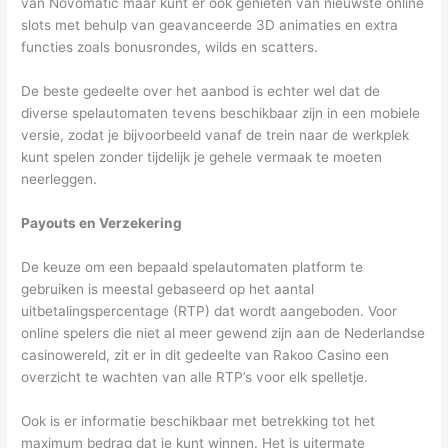
van Novomatic maar kunt er ook genieten van nieuwste online
slots met behulp van geavanceerde 3D animaties en extra
functies zoals bonusrondes, wilds en scatters.
De beste gedeelte over het aanbod is echter wel dat de
diverse spelautomaten tevens beschikbaar zijn in een mobiele
versie, zodat je bijvoorbeeld vanaf de trein naar de werkplek
kunt spelen zonder tijdelijk je gehele vermaak te moeten
neerleggen.
Payouts en Verzekering
De keuze om een bepaald spelautomaten platform te
gebruiken is meestal gebaseerd op het aantal
uitbetalingspercentage (RTP) dat wordt aangeboden. Voor
online spelers die niet al meer gewend zijn aan de Nederlandse
casinowereld, zit er in dit gedeelte van Rakoo Casino een
overzicht te wachten van alle RTP’s voor elk spelletje.
Ook is er informatie beschikbaar met betrekking tot het
maximum bedrag dat je kunt winnen. Het is uitermate