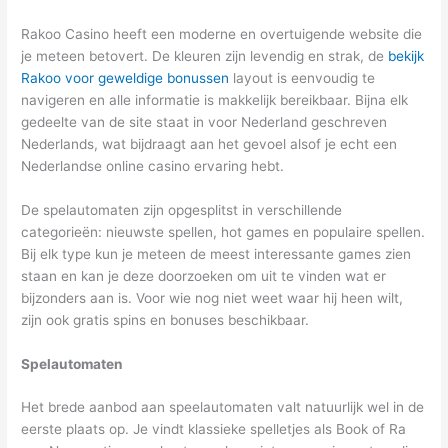
Rakoo Casino heeft een moderne en overtuigende website die
je meteen betovert. De kleuren zijn levendig en strak, de
bekijk
Rakoo voor geweldige bonussen
layout is eenvoudig te
navigeren en alle informatie is makkelijk bereikbaar. Bijna elk
gedeelte van de site staat in voor Nederland geschreven
Nederlands, wat bijdraagt aan het gevoel alsof je echt een
Nederlandse online casino ervaring hebt.
De spelautomaten zijn opgesplitst in verschillende
categorieën: nieuwste spellen, hot games en populaire spellen.
Bij elk type kun je meteen de meest interessante games zien
staan en kan je deze doorzoeken om uit te vinden wat er
bijzonders aan is. Voor wie nog niet weet waar hij heen wilt,
zijn ook gratis spins en bonuses beschikbaar.
Spelautomaten
Het brede aanbod aan speelautomaten valt natuurlijk wel in de
eerste plaats op. Je vindt klassieke spelletjes als Book of Ra