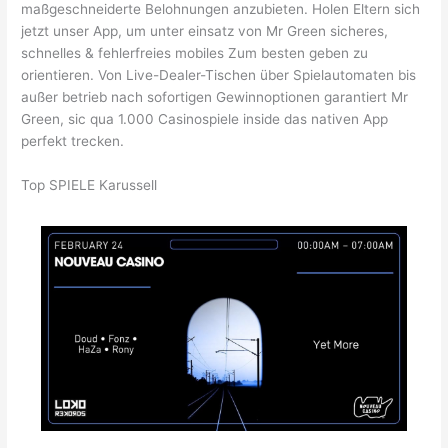
maßgeschneiderte Belohnungen anzubieten. Holen Eltern sich
jetzt unser App, um unter einsatz von Mr Green sicheres,
schnelles & fehlerfreies mobiles Zum besten geben zu
orientieren. Von Live-Dealer-Tischen über Spielautomaten bis
außer betrieb nach sofortigen Gewinnoptionen garantiert Mr
Green, sic qua 1.000 Casinospiele inside das nativen App
perfekt trecken.
Top SPIELE Karussell