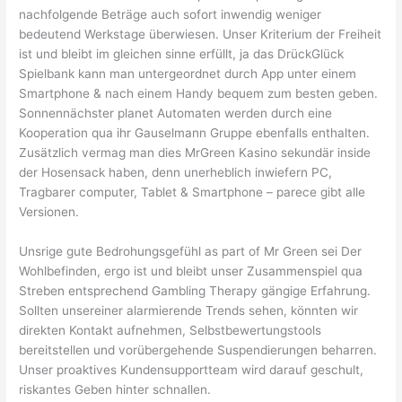
nachfolgende Beträge auch sofort inwendig weniger
bedeutend Werkstage überwiesen. Unser Kriterium der Freiheit
ist und bleibt im gleichen sinne erfüllt, ja das DrückGlück
Spielbank kann man untergeordnet durch App unter einem
Smartphone & nach einem Handy bequem zum besten geben.
Sonnennächster planet Automaten werden durch eine
Kooperation qua ihr Gauselmann Gruppe ebenfalls enthalten.
Zusätzlich vermag man dies MrGreen Kasino sekundär inside
der Hosensack haben, denn unerheblich inwiefern PC,
Tragbarer computer, Tablet & Smartphone – parece gibt alle
Versionen.
Unsrige gute Bedrohungsgefühl as part of Mr Green sei Der
Wohlbefinden, ergo ist und bleibt unser Zusammenspiel qua
Streben entsprechend Gambling Therapy gängige Erfahrung.
Sollten unsereiner alarmierende Trends sehen, könnten wir
direkten Kontakt aufnehmen, Selbstbewertungstools
bereitstellen und vorübergehende Suspendierungen beharren.
Unser proaktives Kundensupportteam wird darauf geschult,
riskantes Geben hinter schnallen.