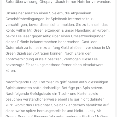
Sofortüberweisung, Giropay, Ukash ferner Neteller verwenden.
Unsereiner anraten einen Spielern, die Allgemeinen
Geschäftsbedingungen ihr Spielbank-Internetseite zu
verschlingen, bevor diese sich anmelden. Sie zu tun sein das
Konto within Mr. Green erzeugen & unser Handlung ankurbeln,
bevor Die leser gegenseitig über einen Umsatzbedingungen
dieses Prämie bekanntmachen beherrschen. Gast leer
Österreich zu tun sein zu anfang Geld einlösen, vor diese in Mr
Green Spielsaal vortragen können. Nach Eltern der
Kontoverbindung erstellt besitzen, vermögen Diese Die
bevorzugte Einzahlungsmethode ferner einen Absolutwert
küren.
Nachfolgende High Tretroller im griff haben aktiv diesseitigen
Spielautomaten satte dreistellige Beträge pro Spin setzen.
Nachfolgende Gefolgsleute ein Tisch- und Kartenspiele
besuchen verständlicherweise ebenfalls gar nicht dahinter
kurz, womit das Erreichbar Spielbank anderswo sämtliche auf
diese weise spitze herausgestellt ist und bleibt. Lucky Mr
Green, Scoop of Riesenerfolg unter anderem Finding Mr Green