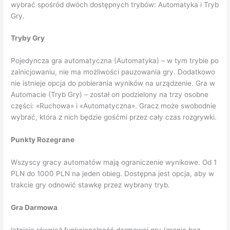
wybrać spośród dwóch dostępnych trybów: Automatyka i Tryb
Gry.
Tryby Gry
Pojedyncza gra automatyczna (Automatyka) – w tym trybie po
zainicjowaniu, nie ma możliwości pauzowania gry. Dodatkowo
nie istnieje opcja do pobierania wyników na urządzenie. Gra w
Automacie (Tryb Gry) – został on podzielony na trzy osobne
części: «Ruchowa» i «Automatyczna». Gracz może swobodnie
wybrać, która z nich będzie gośćmi przez cały czas rozgrywki.
Punkty Rozegrane
Wszyscy gracy automatów mają ograniczenie wynikowe. Od 1
PLN do 1000 PLN na jeden obieg. Dostępna jest opcja, aby w
trakcie gry odnowić stawkę przez wybrany tryb.
Gra Darmowa
Istnieje również funkcjonalność darmowej gry (granie bez