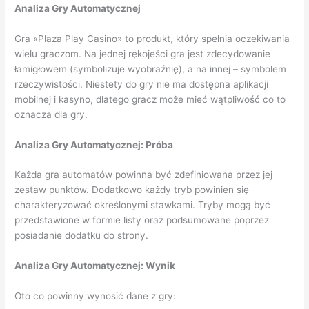
Analiza Gry Automatycznej
Gra «Plaza Play Casino» to produkt, który spełnia oczekiwania
wielu graczom. Na jednej rękojeści gra jest zdecydowanie
łamigłowem (symbolizuje wyobraźnię), a na innej – symbolem
rzeczywistości. Niestety do gry nie ma dostępna aplikacji
mobilnej i kasyno, dlatego gracz może mieć wątpliwość co to
oznacza dla gry.
Analiza Gry Automatycznej: Próba
Każda gra automatów powinna być zdefiniowana przez jej
zestaw punktów. Dodatkowo każdy tryb powinien się
charakteryzować określonymi stawkami. Tryby mogą być
przedstawione w formie listy oraz podsumowane poprzez
posiadanie dodatku do strony.
Analiza Gry Automatycznej: Wynik
Oto co powinny wynosić dane z gry: