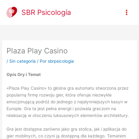
Ir
al
SBR Psicología
contenido
Plaza Play Casino
/
Sin categoría
/ Por
sbrpsicologia
Opis Gry i Temat
«Plaza Play Casino» to głośna gra automatu stworzona przez
popularną firmę rozwoju gier, która oferuje niezwykle
emocjonującą podróż do jednego z najsłynniejszych kasyn w
Europie. Gra ta jest pełna energii i pozwala graczom na
relaksację w otoczeniu luksusowych elementów architektury.
Gra jest dostępna zarówno jako gra stolica, jak i aplikacja do
gier mobilnych, co czyni ją dostępną dla każdego. Tematem