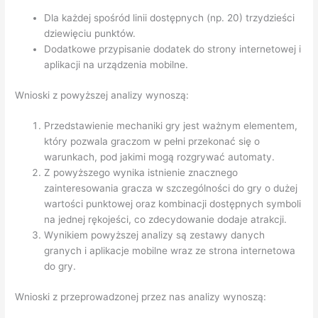
Dla każdej spośród linii dostępnych (np. 20) trzydzieści
dziewięciu punktów.
Dodatkowe przypisanie dodatek do strony internetowej i
aplikacji na urządzenia mobilne.
Wnioski z powyższej analizy wynoszą:
Przedstawienie mechaniki gry jest ważnym elementem,
który pozwala graczom w pełni przekonać się o
warunkach, pod jakimi mogą rozgrywać automaty.
Z powyższego wynika istnienie znacznego
zainteresowania gracza w szczególności do gry o dużej
wartości punktowej oraz kombinacji dostępnych symboli
na jednej rękojeści, co zdecydowanie dodaje atrakcji.
Wynikiem powyższej analizy są zestawy danych
granych i aplikacje mobilne wraz ze strona internetowa
do gry.
Wnioski z przeprowadzonej przez nas analizy wynoszą: