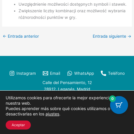
Uwzględnienie możliwości dostępnych symboli i stawek.
Zwiększenie liczby kombinacji oraz możliwość wybrania
różnorodności punktów w gry.
←
Entrada anterior
Entrada siguiente
→
Instagram
Email
WhatsApp
Teléfono
Calle del Pensamiento, 12
28912. Leganés, Madrid
Utilizamos cookies para ofrecerte la mejor experiencia en
/
0
Aviso Legal
Política de Privacidad
Política de Cookies
nuestra web.
Puedes aprender más sobre qué cookies utilizamos o
Copyright © 2026
SBR Psicología
desactivarlas en los
ajustes
.
UmuntuMarketing
Creado por:
Aceptar