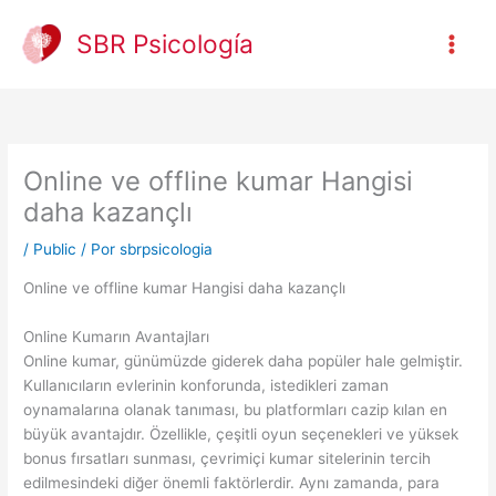
Ir
al
SBR Psicología
contenido
Online ve offline kumar Hangisi
daha kazançlı
/
Public
/ Por
sbrpsicologia
Online ve offline kumar Hangisi daha kazançlı
Online Kumarın Avantajları
Online kumar, günümüzde giderek daha popüler hale gelmiştir.
Kullanıcıların evlerinin konforunda, istedikleri zaman
oynamalarına olanak tanıması, bu platformları cazip kılan en
büyük avantajdır. Özellikle, çeşitli oyun seçenekleri ve yüksek
bonus fırsatları sunması, çevrimiçi kumar sitelerinin tercih
edilmesindeki diğer önemli faktörlerdir. Aynı zamanda, para