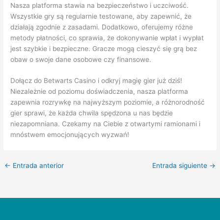
Nasza platforma stawia na bezpieczeństwo i uczciwość.
Wszystkie gry są regularnie testowane, aby zapewnić, że
działają zgodnie z zasadami. Dodatkowo, oferujemy różne
metody płatności, co sprawia, że dokonywanie wpłat i wypłat
jest szybkie i bezpieczne. Gracze mogą cieszyć się grą bez
obaw o swoje dane osobowe czy finansowe.
Dołącz do Betwarts Casino i odkryj magię gier już dziś!
Niezależnie od poziomu doświadczenia, nasza platforma
zapewnia rozrywkę na najwyższym poziomie, a różnorodność
gier sprawi, że każda chwila spędzona u nas będzie
niezapomniana. Czekamy na Ciebie z otwartymi ramionami i
mnóstwem emocjonujących wyzwań!
←
Entrada anterior
Entrada siguiente
→