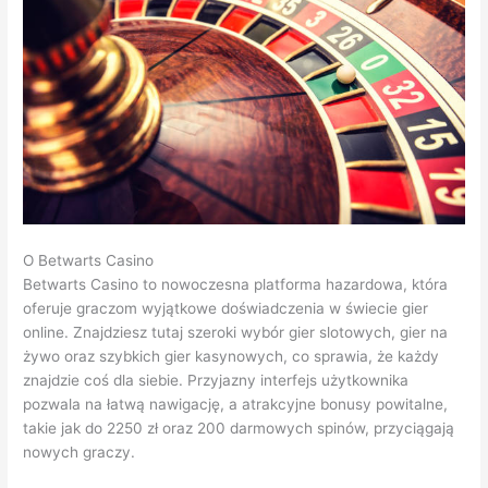
O Betwarts Casino
Betwarts Casino to nowoczesna platforma hazardowa, która
oferuje graczom wyjątkowe doświadczenia w świecie gier
online. Znajdziesz tutaj szeroki wybór gier slotowych, gier na
żywo oraz szybkich gier kasynowych, co sprawia, że każdy
znajdzie coś dla siebie. Przyjazny interfejs użytkownika
pozwala na łatwą nawigację, a atrakcyjne bonusy powitalne,
takie jak do 2250 zł oraz 200 darmowych spinów, przyciągają
nowych graczy.