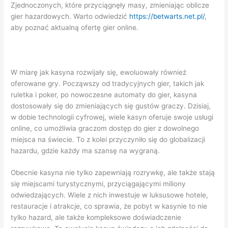
Zjednoczonych, które przyciągnęły masy, zmieniając oblicze
gier hazardowych. Warto odwiedzić
https://betwarts.net.pl/
,
aby poznać aktualną ofertę gier online.
W miarę jak kasyna rozwijały się, ewoluowały również
oferowane gry. Począwszy od tradycyjnych gier, takich jak
ruletka i poker, po nowoczesne automaty do gier, kasyna
dostosowały się do zmieniających się gustów graczy. Dzisiaj,
w dobie technologii cyfrowej, wiele kasyn oferuje swoje usługi
online, co umożliwia graczom dostęp do gier z dowolnego
miejsca na świecie. To z kolei przyczyniło się do globalizacji
hazardu, gdzie każdy ma szansę na wygraną.
Obecnie kasyna nie tylko zapewniają rozrywkę, ale także stają
się miejscami turystycznymi, przyciągającymi miliony
odwiedzających. Wiele z nich inwestuje w luksusowe hotele,
restauracje i atrakcje, co sprawia, że pobyt w kasynie to nie
tylko hazard, ale także kompleksowe doświadczenie