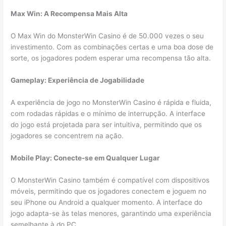
Max Win: A Recompensa Mais Alta
O Max Win do MonsterWin Casino é de 50.000 vezes o seu
investimento. Com as combinações certas e uma boa dose de
sorte, os jogadores podem esperar uma recompensa tão alta.
Gameplay: Experiência de Jogabilidade
A experiência de jogo no MonsterWin Casino é rápida e fluida,
com rodadas rápidas e o mínimo de interrupção. A interface
do jogo está projetada para ser intuitiva, permitindo que os
jogadores se concentrem na ação.
Mobile Play: Conecte-se em Qualquer Lugar
O MonsterWin Casino também é compatível com dispositivos
móveis, permitindo que os jogadores conectem e joguem no
seu iPhone ou Android a qualquer momento. A interface do
jogo adapta-se às telas menores, garantindo uma experiência
semelhante à do PC.