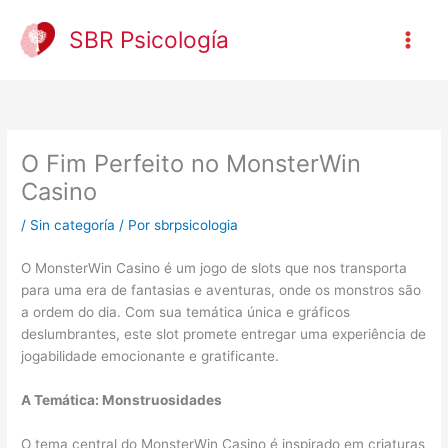
Ir
al
SBR Psicología
contenido
O Fim Perfeito no MonsterWin
Casino
/
Sin categoría
/ Por
sbrpsicologia
O MonsterWin Casino é um jogo de slots que nos transporta
para uma era de fantasias e aventuras, onde os monstros são
a ordem do dia. Com sua temática única e gráficos
deslumbrantes, este slot promete entregar uma experiência de
jogabilidade emocionante e gratificante.
A Temática: Monstruosidades
O tema central do MonsterWin Casino é inspirado em criaturas