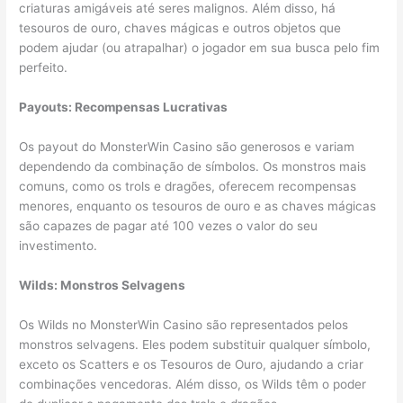
criaturas amigáveis até seres malignos. Além disso, há
tesouros de ouro, chaves mágicas e outros objetos que
podem ajudar (ou atrapalhar) o jogador em sua busca pelo fim
perfeito.
Payouts: Recompensas Lucrativas
Os payout do MonsterWin Casino são generosos e variam
dependendo da combinação de símbolos. Os monstros mais
comuns, como os trols e dragões, oferecem recompensas
menores, enquanto os tesouros de ouro e as chaves mágicas
são capazes de pagar até 100 vezes o valor do seu
investimento.
Wilds: Monstros Selvagens
Os Wilds no MonsterWin Casino são representados pelos
monstros selvagens. Eles podem substituir qualquer símbolo,
exceto os Scatters e os Tesouros de Ouro, ajudando a criar
combinações vencedoras. Além disso, os Wilds têm o poder