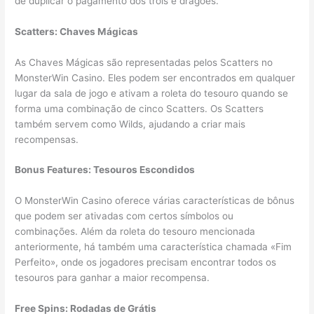
de duplicar o pagamento dos trols e dragões.
Scatters: Chaves Mágicas
As Chaves Mágicas são representadas pelos Scatters no
MonsterWin Casino. Eles podem ser encontrados em qualquer
lugar da sala de jogo e ativam a roleta do tesouro quando se
forma uma combinação de cinco Scatters. Os Scatters
também servem como Wilds, ajudando a criar mais
recompensas.
Bonus Features: Tesouros Escondidos
O MonsterWin Casino oferece várias características de bônus
que podem ser ativadas com certos símbolos ou
combinações. Além da roleta do tesouro mencionada
anteriormente, há também uma característica chamada «Fim
Perfeito», onde os jogadores precisam encontrar todos os
tesouros para ganhar a maior recompensa.
Free Spins: Rodadas de Grátis