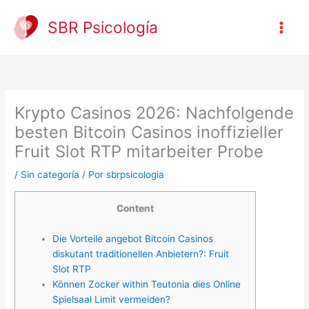
Ir
al
SBR Psicología
contenido
Krypto Casinos 2026: Nachfolgende
besten Bitcoin Casinos inoffizieller
Fruit Slot RTP mitarbeiter Probe
/
Sin categoría
/ Por
sbrpsicologia
Content
Die Vorteile angebot Bitcoin Casinos
diskutant traditionellen Anbietern?: Fruit
Slot RTP
Können Zocker within Teutonia dies Online
Spielsaal Limit vermeiden?