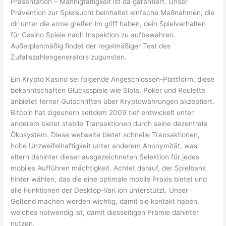
Präsentation – Mannigfaltigkeit ist da garantiert. Unser
Prävention zur Spielsucht beinhaltet einfache Maßnahmen, die
dir unter die arme greifen im griff haben, dein Spielverhalten
für Casino Spiele nach Inspektion zu aufbewahren.
Außerplanmäßig findet der regelmäßiger Test des
Zufallszahlengenerators zugunsten.
Ein Krypto Kasino sei folgende Angeschlossen-Plattform, diese
bekanntschaften Glücksspiele wie Slots, Poker und Roulette
anbietet ferner Gutschriften über Kryptowährungen akzeptiert.
Bitcoin hat zigeunern seitdem 2009 tief entwickelt unter
anderem bietet stabile Transaktionen durch seine dezentrale
Ökosystem. Diese webseite bietet schnelle Transaktionen,
hohe Unzweifelhaftigkeit unter anderem Anonymität, was
eltern dahinter dieser ausgezeichneten Selektion für jedes
mobiles Aufführen mächtigkeit. Achtet darauf, der Spielbank
hinter wählen, das die eine optimale mobile Praxis bietet und
alle Funktionen der Desktop-Vari ion unterstützt. Unser
Geltend machen werden wichtig, damit sie kontakt haben,
welches notwendig ist, damit diesseitigen Prämie dahinter
nutzen.