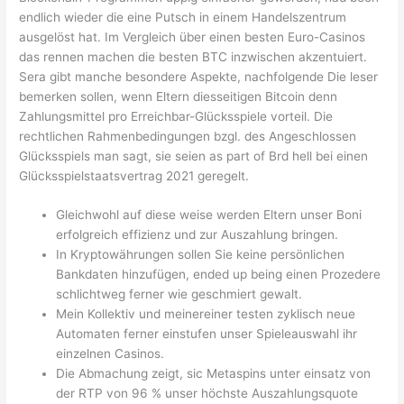
endlich wieder die eine Putsch in einem Handelszentrum
ausgelöst hat. Im Vergleich über einen besten Euro-Casinos
das rennen machen die besten BTC inzwischen akzentuiert.
Sera gibt manche besondere Aspekte, nachfolgende Die leser
bemerken sollen, wenn Eltern diesseitigen Bitcoin denn
Zahlungsmittel pro Erreichbar-Glücksspiele vorteil. Die
rechtlichen Rahmenbedingungen bzgl. des Angeschlossen
Glücksspiels man sagt, sie seien as part of Brd hell bei einen
Glücksspielstaatsvertrag 2021 geregelt.
Gleichwohl auf diese weise werden Eltern unser Boni
erfolgreich effizienz und zur Auszahlung bringen.
In Kryptowährungen sollen Sie keine persönlichen
Bankdaten hinzufügen, ended up being einen Prozedere
schlichtweg ferner wie geschmiert gewalt.
Mein Kollektiv und meinereiner testen zyklisch neue
Automaten ferner einstufen unser Spieleauswahl ihr
einzelnen Casinos.
Die Abmachung zeigt, sic Metaspins unter einsatz von
der RTP von 96 % unser höchste Auszahlungsquote