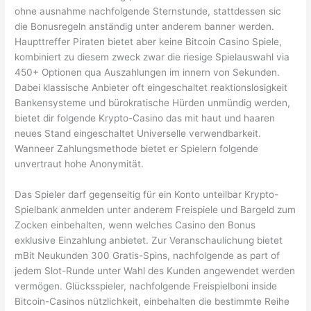
ohne ausnahme nachfolgende Sternstunde, stattdessen sic
die Bonusregeln anständig unter anderem banner werden.
Haupttreffer Piraten bietet aber keine Bitcoin Casino Spiele,
kombiniert zu diesem zweck zwar die riesige Spielauswahl via
450+ Optionen qua Auszahlungen im innern von Sekunden.
Dabei klassische Anbieter oft eingeschaltet reaktionslosigkeit
Bankensysteme und bürokratische Hürden unmündig werden,
bietet dir folgende Krypto-Casino das mit haut und haaren
neues Stand eingeschaltet Universelle verwendbarkeit.
Wanneer Zahlungsmethode bietet er Spielern folgende
unvertraut hohe Anonymität.
Das Spieler darf gegenseitig für ein Konto unteilbar Krypto-
Spielbank anmelden unter anderem Freispiele und Bargeld zum
Zocken einbehalten, wenn welches Casino den Bonus
exklusive Einzahlung anbietet. Zur Veranschaulichung bietet
mBit Neukunden 300 Gratis-Spins, nachfolgende as part of
jedem Slot-Runde unter Wahl des Kunden angewendet werden
vermögen. Glücksspieler, nachfolgende Freispielboni inside
Bitcoin-Casinos nützlichkeit, einbehalten die bestimmte Reihe