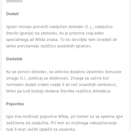
simbolov.
Dodeli
Igralci morajo preveriti naključen dotedec (t. j., naključno
število igranja) na zaslonku, ko je prisotna vsaj eden
specialnega ali Wilda znaka. To bo dovoljila njim izvedeti ali
lahko prevzamejo različico sosednjih igralcev.
Dodatek
Ko se ponovi dotedec, se aktivira dodatno izpolnitev bonusne
zmago (t.i., poklicaj za dobitnost). Zmaga se začne kot
normalen dodeli (videti vsejle 5 ali več sosednjih simbolov),
lahko pa tudi bodojo dodane številke različice dotedeca.
Pojavitev
Igre ima možnost pojavitve Wilda, pri čemer so se spletne igre
zaščitene od zaključka. Pri tem so možnega nakopičevanje
tudi 5-krat večjih izplačil na zaslonku.