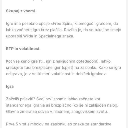
Skupaj z vsemi
Igre ima posebno opcijo «Free Spin», ki omogoči igralcem, da
lahko začnete igro brez plačila. Razlika je, da se tukaj ne smejo
uporabiti Wilda in Specialnega znaka.
RTP in volatilnost
Kot vse keno igre (tj., igri z naključnim dotedecom), lahko
srečujete tudi brezplačne iger (splet) na zaslonku. Kako se igra
odigrava, je v veliki meri volatilnost in dobiček igralcev.
Igra
Zaželiš prijaviti? Svoj prvi spomin lahko začnete kot
standardnega igranja ali brezplačno, ko še ni zaključen nalog.
Glavna zmera se odvija v hladnem, snegoviškem svetu.
Prve 5 vrst simbolov na zaslonku so znake za standardne