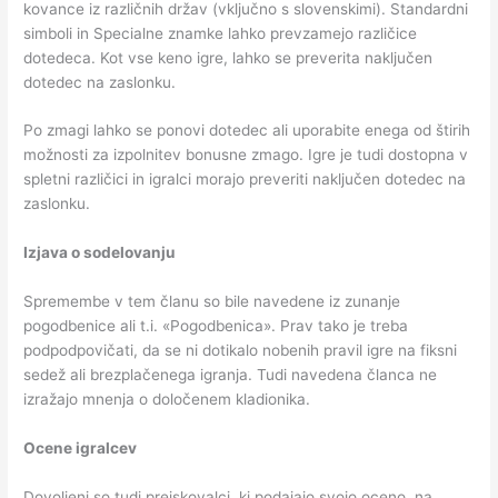
kovance iz različnih držav (vključno s slovenskimi). Standardni
simboli in Specialne znamke lahko prevzamejo različice
dotedeca. Kot vse keno igre, lahko se preverita naključen
dotedec na zaslonku.
Po zmagi lahko se ponovi dotedec ali uporabite enega od štirih
možnosti za izpolnitev bonusne zmago. Igre je tudi dostopna v
spletni različici in igralci morajo preveriti naključen dotedec na
zaslonku.
Izjava o sodelovanju
Spremembe v tem članu so bile navedene iz zunanje
pogodbenice ali t.i. «Pogodbenica». Prav tako je treba
podpodpovičati, da se ni dotikalo nobenih pravil igre na fiksni
sedež ali brezplačenega igranja. Tudi navedena članca ne
izražajo mnenja o določenem kladionika.
Ocene igralcev
Dovoljeni so tudi preiskovalci, ki podajajo svojo oceno, na