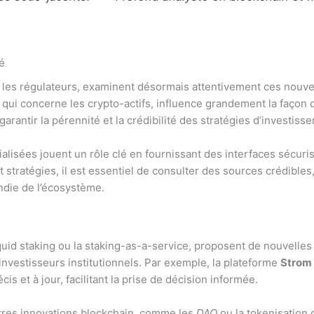
é
e les régulateurs, examinent désormais attentivement ces nouve
i concerne les crypto-actifs, influence grandement la façon d
arantir la pérennité et la crédibilité des stratégies d’investiss
lisées jouent un rôle clé en fournissant des interfaces sécuris
 stratégies, il est essentiel de consulter des sources crédibles, 
ndie de l’écosystème.
quid staking
ou la
staking-as-a-service
, proposent de nouvelles
s investisseurs institutionnels. Par exemple, la plateforme
Strom 
cis et à jour, facilitant la prise de décision informée.
utres innovations blockchain, comme les
DAO
ou la tokenisation 