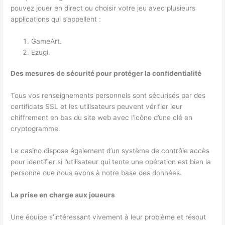
pouvez jouer en direct ou choisir votre jeu avec plusieurs
applications qui s’appellent :
GameArt.
Ezugi.
Des mesures de sécurité pour protéger la confidentialité
Tous vos renseignements personnels sont sécurisés par des
certificats SSL et les utilisateurs peuvent vérifier leur
chiffrement en bas du site web avec l’icône d’une clé en
cryptogramme.
Le casino dispose également d’un système de contrôle accès
pour identifier si l’utilisateur qui tente une opération est bien la
personne que nous avons à notre base des données.
La prise en charge aux joueurs
Une équipe s’intéressant vivement à leur problème et résout