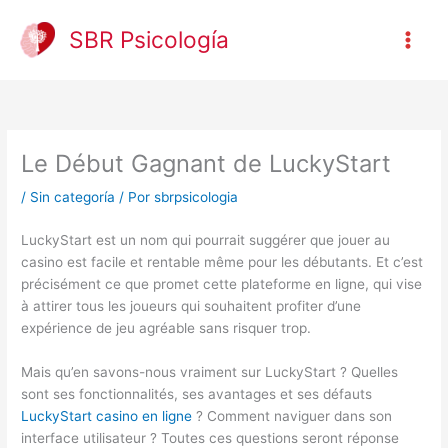
Ir
al
SBR Psicología
contenido
Le Début Gagnant de LuckyStart
/
Sin categoría
/ Por
sbrpsicologia
LuckyStart est un nom qui pourrait suggérer que jouer au
casino est facile et rentable même pour les débutants. Et c’est
précisément ce que promet cette plateforme en ligne, qui vise
à attirer tous les joueurs qui souhaitent profiter d’une
expérience de jeu agréable sans risquer trop.
Mais qu’en savons-nous vraiment sur LuckyStart ? Quelles
sont ses fonctionnalités, ses avantages et ses défauts
LuckyStart casino en ligne
? Comment naviguer dans son
interface utilisateur ? Toutes ces questions seront réponse