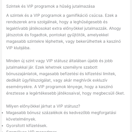
Szintek és VIP programok a hűség jutalmazása
A szintek és a VIP programok a gamifikáció csúcsa. Ezek a
rendszerek arra szolgálnak, hogy a leghűségesebb és
legaktívabb játékosokat extra előnyökkel jutalmazzák. Ahogy
játszotok és fogadtok, pontokat gyűjtötök, amelyekkel
magasabb szintekre léphettek, vagy bekerülhettek a kaszinó
VIP klubjába.
Minden új szint vagy VIP státusz általában újabb és jobb
jutalmakkal jár. Ezek lehetnek személyre szabott
bónuszajánlatok, magasabb befizetési és kifizetési limitek,
dedikált ügyfélszolgálat, vagy akár meghívók exkluzív
eseményekre. A VIP programok lényege, hogy a kaszinó
éreztesse a legértékesebb játékosaival, hogy megbecsüli őket.
Milyen előnyökkel járhat a VIP státusz?
Magasabb bónusz százalékok és kedvezőbb megforgatási
követelmények.
Gyorsított kifizetések.