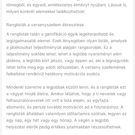
tömegből, és egyedi, emlékezetes élményt nyújtani. Lássuk is,
milyen konkrét elemekkel találkozhattok!
Ranglisták a versenyszellem ébresztése
A ranglisták talán a gamifikáció egyik legelterjedtebb és
legizgalmasabb elemei. Ezek lényegében olyan listák, amelyek
a játékosokat teljesítményük alapján rangsorolják. Ez a
teljesítmény sokféle lehet: lehet a legtöbb nyereményt elért
játékos, a legtöbb kört játszó, vagy éppen az, aki a legnagyobb
tétet tette meg egy adott időszakban. A verseny szellemének
felkeltése rendkívül hatékony motivációs eszköz.
Mindenki szeretne a legjobbak között lenni, és a ranglisták ezt
a vágyat hívják életre. Amikor látjátok, hogy a ti nevetek vagy
felhasználónevetek ott virít a lista elején, az egyfajta
elismerés, és persze további motivációt ad a folytatáshoz. A
ranglisták általában valamilyen időtartamra szólnak, legyen az
egy nap, egy hét vagy egy hónap. A végén a legjobb
helyezést elérők pedig értékes jutalmakban részesülhetnek.