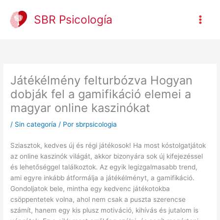
Ir
al
SBR Psicología
contenido
Játékélmény felturbózva Hogyan
dobják fel a gamifikáció elemei a
magyar online kaszinókat
/
Sin categoría
/ Por
sbrpsicologia
Sziasztok, kedves új és régi játékosok! Ha most kóstolgatjátok
az online kaszinók világát, akkor bizonyára sok új kifejezéssel
és lehetőséggel találkoztok. Az egyik legizgalmasabb trend,
ami egyre inkább átformálja a játékélményt, a gamifikáció.
Gondoljatok bele, mintha egy kedvenc játékotokba
csöppentetek volna, ahol nem csak a puszta szerencse
számít, hanem egy kis plusz motiváció, kihívás és jutalom is