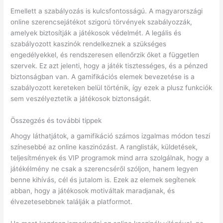
Emellett a szabályozás is kulcsfontosságú. A magyarországi
online szerencsejátékot szigorú törvények szabályozzák,
amelyek biztosítják a játékosok védelmét. A legális és
szabályozott kaszinók rendelkeznek a szükséges
engedélyekkel, és rendszeresen ellenőrzik őket a független
szervek. Ez azt jelenti, hogy a játék tisztességes, és a pénzed
biztonságban van. A gamifikációs elemek bevezetése is a
szabályozott kereteken belül történik, így ezek a plusz funkciók
sem veszélyeztetik a játékosok biztonságát.
Összegzés és további tippek
Ahogy láthatjátok, a gamifikáció számos izgalmas módon teszi
színesebbé az online kaszinózást. A ranglisták, küldetések,
teljesítmények és VIP programok mind arra szolgálnak, hogy a
játékélmény ne csak a szerencséről szóljon, hanem legyen
benne kihívás, cél és jutalom is. Ezek az elemek segítenek
abban, hogy a játékosok motiváltak maradjanak, és
élvezetesebbnek találják a platformot.