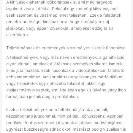
A kihívások lehetnek időkorlátosak is, ami még nagyobb
izgalmat visz a játékba. Például egy «hétvégi kihívás», amit
csak szombat és vasárnap lehet teljesíteni. Ezek a feladatok
remek lehetőséget kínálnak arra, hogy kipróbáljatok új
játékokat, vagy éppen olyanokat, amelyeket eddig talán
elkerültetek.
Teljesítmények és eredmények a személyes sikerek ünneplése
A teljesítmények, vagy más néven eredmények, a gamifikáció
olyan elemei, amelyek a játékosok személyes sikereit ismerik
el és jutalmazzák. Ezek hasonlóak a videojátékokban található
achivementekhez. Amikor elértek egy bizonyos mérföldkövet,
vagy teljesítetek egy nehezebb feladatot, akkor egy
«teljesítményt» kaptok, ami általában egy kis jelvény vagy ikon
formájában jelenik meg a profilotokon.
Ezek a teljesítmények nem feltétlenül járnak azonnali,
kézzelfogható jutalommal, mint például bónuszpénz. Azonban
rendkívül fontos szerepet játszanak a játékos motivációjában.
Egyrészt büszkeségre adnak okot, másrészt pedig vizuálisan is