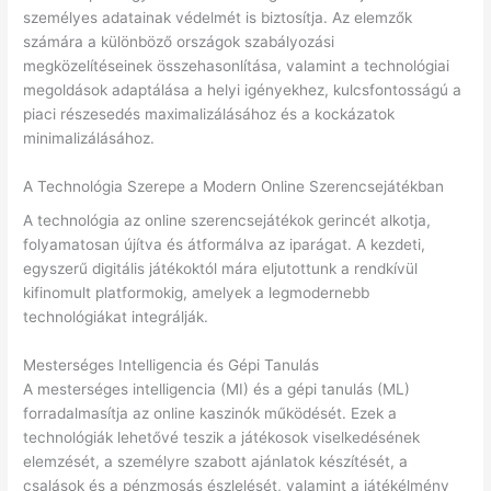
személyes adatainak védelmét is biztosítja. Az elemzők
számára a különböző országok szabályozási
megközelítéseinek összehasonlítása, valamint a technológiai
megoldások adaptálása a helyi igényekhez, kulcsfontosságú a
piaci részesedés maximalizálásához és a kockázatok
minimalizálásához.
A Technológia Szerepe a Modern Online Szerencsejátékban
A technológia az online szerencsejátékok gerincét alkotja,
folyamatosan újítva és átformálva az iparágat. A kezdeti,
egyszerű digitális játékoktól mára eljutottunk a rendkívül
kifinomult platformokig, amelyek a legmodernebb
technológiákat integrálják.
Mesterséges Intelligencia és Gépi Tanulás
A mesterséges intelligencia (MI) és a gépi tanulás (ML)
forradalmasítja az online kaszinók működését. Ezek a
technológiák lehetővé teszik a játékosok viselkedésének
elemzését, a személyre szabott ajánlatok készítését, a
csalások és a pénzmosás észlelését, valamint a játékélmény