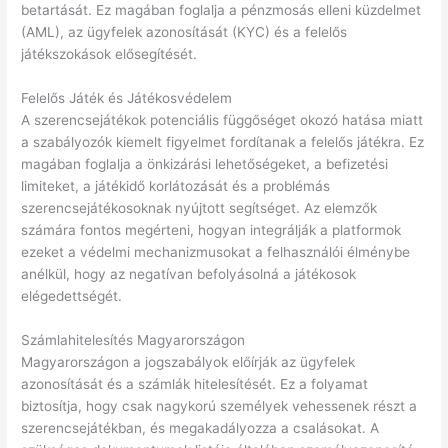
betartását. Ez magában foglalja a pénzmosás elleni küzdelmet
(AML), az ügyfelek azonosítását (KYC) és a felelős
játékszokások elősegítését.
Felelős Játék és Játékosvédelem
A szerencsejátékok potenciális függőséget okozó hatása miatt
a szabályozók kiemelt figyelmet fordítanak a felelős játékra. Ez
magában foglalja a önkizárási lehetőségeket, a befizetési
limiteket, a játékidő korlátozását és a problémás
szerencsejátékosoknak nyújtott segítséget. Az elemzők
számára fontos megérteni, hogyan integrálják a platformok
ezeket a védelmi mechanizmusokat a felhasználói élménybe
anélkül, hogy az negatívan befolyásolná a játékosok
elégedettségét.
Számlahitelesítés Magyarországon
Magyarországon a jogszabályok előírják az ügyfelek
azonosítását és a számlák hitelesítését. Ez a folyamat
biztosítja, hogy csak nagykorú személyek vehessenek részt a
szerencsejátékban, és megakadályozza a csalásokat. A