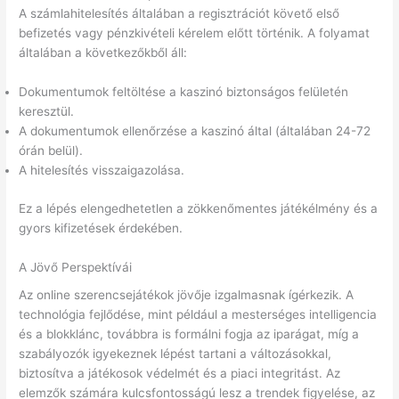
A számlahitelesítés általában a regisztrációt követő első
befizetés vagy pénzkivételi kérelem előtt történik. A folyamat
általában a következőkből áll:
Dokumentumok feltöltése a kaszinó biztonságos felületén
keresztül.
A dokumentumok ellenőrzése a kaszinó által (általában 24-72
órán belül).
A hitelesítés visszaigazolása.
Ez a lépés elengedhetetlen a zökkenőmentes játékélmény és a
gyors kifizetések érdekében.
A Jövő Perspektívái
Az online szerencsejátékok jövője izgalmasnak ígérkezik. A
technológia fejlődése, mint például a mesterséges intelligencia
és a blokklánc, továbbra is formálni fogja az iparágat, míg a
szabályozók igyekeznek lépést tartani a változásokkal,
biztosítva a játékosok védelmét és a piaci integritást. Az
elemzők számára kulcsfontosságú lesz a trendek figyelése, az