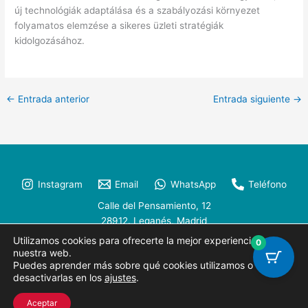
új technológiák adaptálása és a szabályozási környezet
folyamatos elemzése a sikeres üzleti stratégiák
kidolgozásához.
←
Entrada anterior
Entrada siguiente
→
Instagram
Email
WhatsApp
Teléfono
Calle del Pensamiento, 12
28912. Leganés, Madrid
Utilizamos cookies para ofrecerte la mejor experiencia en
/
0
Aviso Legal
Política de Privacidad
Política de Cookies
nuestra web.
Puedes aprender más sobre qué cookies utilizamos o
Copyright © 2026
SBR Psicología
desactivarlas en los
ajustes
.
UmuntuMarketing
Creado por:
Aceptar