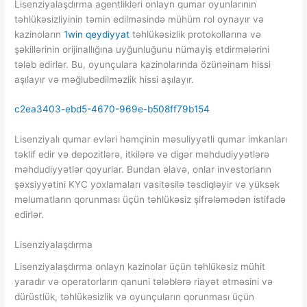
Lisenziyalaşdırma agentlikləri onlayn qumar oyunlarının
təhlükəsizliyinin təmin edilməsində mühüm rol oynayır və
kazinoların
1win qeydiyyat
təhlükəsizlik protokollarına və
şəkillərinin orijinallığına uyğunluğunu nümayiş etdirmələrini
tələb edirlər.
Bu, oyunçulara kazinolarında özünəinam hissi
aşılayır və məğlubedilməzlik hissi aşılayır.
c2ea3403-ebd5-4670-969e-b508ff79b154
Lisenziyalı qumar evləri həmçinin məsuliyyətli qumar imkanları
təklif edir və depozitlərə, itkilərə və digər məhdudiyyətlərə
məhdudiyyətlər qoyurlar. Bundan əlavə, onlar investorların
şəxsiyyətini KYC yoxlamaları vasitəsilə təsdiqləyir və yüksək
məlumatların qorunması üçün təhlükəsiz şifrələmədən istifadə
edirlər.
Lisenziyalaşdırma
Lisenziyalaşdırma onlayn kazinolar üçün təhlükəsiz mühit
yaradır və operatorların qanuni tələblərə riayət etməsini və
dürüstlük, təhlükəsizlik və oyunçuların qorunması üçün