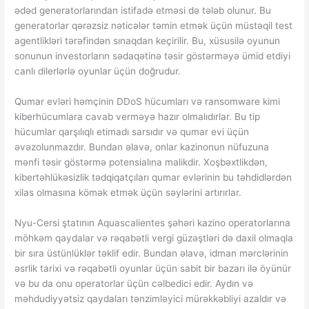
ədəd generatorlarından istifadə etməsi də tələb olunur. Bu
generatorlar qərəzsiz nəticələr təmin etmək üçün müstəqil test
agentlikləri tərəfindən sınaqdan keçirilir. Bu, xüsusilə oyunun
sonunun investorların sədaqətinə təsir göstərməyə ümid etdiyi
canlı dilerlərlə oyunlar üçün doğrudur.
Qumar evləri həmçinin DDoS hücumları və ransomware kimi
kiberhücumlara cavab verməyə hazır olmalıdırlar. Bu tip
hücumlar qarşılıqlı etimadı sarsıdır və qumar evi üçün
əvəzolunmazdır. Bundan əlavə, onlar kazinonun nüfuzuna
mənfi təsir göstərmə potensialına malikdir. Xoşbəxtlikdən,
kibertəhlükəsizlik tədqiqatçıları qumar evlərinin bu təhdidlərdən
xilas olmasına kömək etmək üçün səylərini artırırlar.
Nyu-Cersi ştatının Aquascalientes şəhəri kazino operatorlarına
möhkəm qaydalar və rəqabətli vergi güzəştləri də daxil olmaqla
bir sıra üstünlüklər təklif edir. Bundan əlavə, idman mərclərinin
əsrlik tarixi və rəqabətli oyunlar üçün sabit bir bazarı ilə öyünür
və bu da onu operatorlar üçün cəlbedici edir. Aydın və
məhdudiyyətsiz qaydaları tənzimləyici mürəkkəbliyi azaldır və