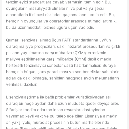
tənzimləyici standartlara cavab verməsini təmin edir. Bu,
oyunçuların məsuliyyətli olmalarını və pul və ya şəxsi
əmanətlərin itirilməsi riskindən qaçınmalarını təmin edir. Bu,
həmçinin oyunçular və operatorlar arasında etimadı artırır ki,
bu da uzunmüddətli biznes uğuru üçün vacibdir.
Qumar lisenziyası almaq üçün FATF standartlarına uyğun
olaraq maliyyə proqnozları, daxili nəzarət prosedurları və çirkli
pulların yuyulmasına qarşı mübarizə (ÇYM)/terrorizmin
maliyyələşdirilməsinə qarşı mübarizə (ÇYM) daxil olmaqla
hərtərəfli tənzimləyici sənədlər dəsti hazırlanmalıdır. Buraya
həmçinin hüquqi şəxs yaradılması və son benefisiar sahiblərin
adları da daxil olmaqla, sahibləri haqqında aydın məlumatların
verilməsi daxildir.
Lisenziyalaşdırma ilə bağlı problemlər yurisdiksiyadan asılı
olaraq bir neçə aydan daha uzun müddətə qədər dəyişə bilər.
Sifarişlər təqdim edərkən insan resursları dəstəyindən
yayınmaq xeyli vaxt və pul tələb edə bilər. Lisenziya almağın
ən yaxşı yolu, müraciət prosesinin bütün mərhələlərində
hərtərəfli dəstək təklif edə bilən nüfuzlu bir oyun agentliyinin