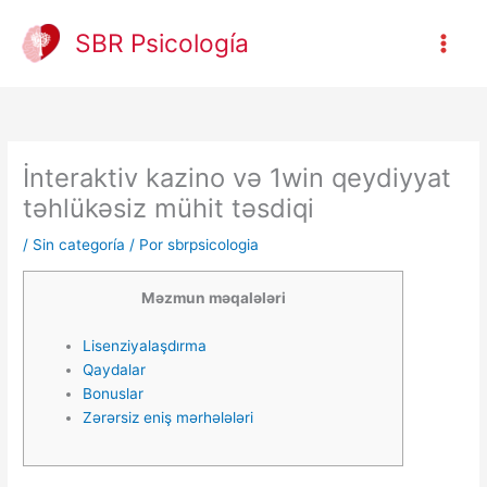
Ir
al
SBR Psicología
contenido
İnteraktiv kazino və 1win qeydiyyat
təhlükəsiz mühit təsdiqi
/
Sin categoría
/ Por
sbrpsicologia
Məzmun məqalələri
Lisenziyalaşdırma
Qaydalar
Bonuslar
Zərərsiz eniş mərhələləri