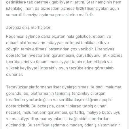
çətinliklərə tab gətirmək qabiliyyətini artırır. Ştat həmçinin həm
istehlakçı, həm də biznesdən biznesə (B2B) lisenziyaları üçün
səmərəli lisenziyalaşdırma proseslərinə malikdir.
Zərərsiz eniş mərhələləri
Rəqəmsal əyləncə daha əlçatan hala gəldikcə, etibarlı və
etibarlı platformaların müəyyən edilməsi təhlükəsizlik və
zövqün təmin edilməsi baxımından çox vacibdir. Lisenziyalı
operatorlar investorların qorunmasını, dürüstlüyünü, etik biznes
təcrübələrini və ümumi məsuliyyəti təmin edən etibarlı və
yüksək keyfiyyətli interaktiv oyun təcrübələrinə görə tələb
olunurlar.
Təcavüzkar platformanın lisenziyalaşdırılması ilə bağlı məlumat
görəndə, bu, platformanın tanınmış tənzimləyici orqan
tərəfindən yoxlanıldığının və sertifikatlaşdırıldığının açıq bir
göstəricisidir. Bu özbaşına, qanuni olaraq tətbiq olunan
nəzarət, məlumatların qorunması, şəffaflıq, maliyyə bütövlüyü
və məsuliyyətli qumar oyunları ilə bağlı ciddi standartları
gücləndirir. Bu sertifikatlaşdırma olmadan, ödəniş sistemlərinin