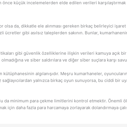
n önce küçük incelemelerden elde edilen verileri karşılaştırmak 
 olsa da, dikkatle ele alınması gereken birkaç belirleyici işaret v
li ücretler gibi asılsız taleplerden sakının. Bunlar, kumarhane
itikaları gibi güvenlik özelliklerine ilişkin verileri kamuya açık
 olmadığına ve siber saldırılara ve diğer siber suçlara karşı savu
yun kütüphanesinin algılanışıdır. Meşru kumarhaneler, oyuncuların
 sağlayıcılardan yalnızca birkaç oyun sunuyorsa, bu ciddi bir uy
lu da minimum para çekme limitlerini kontrol etmektir. Önemli ö
şmak için daha fazla para harcamaya zorlayarak dolandırmaya çalıştı