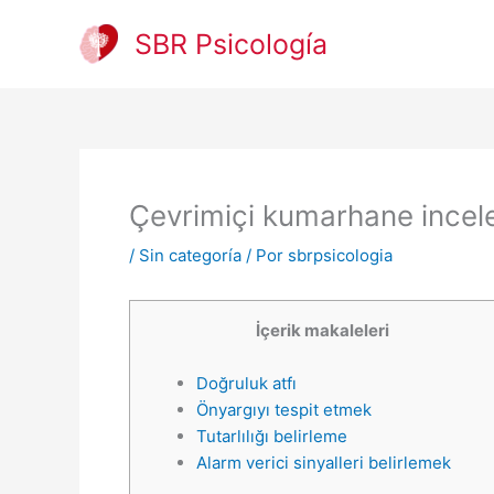
Ir
al
SBR Psicología
contenido
Çevrimiçi kumarhane incelem
/
Sin categoría
/ Por
sbrpsicologia
İçerik makaleleri
Doğruluk atfı
Önyargıyı tespit etmek
Tutarlılığı belirleme
Alarm verici sinyalleri belirlemek