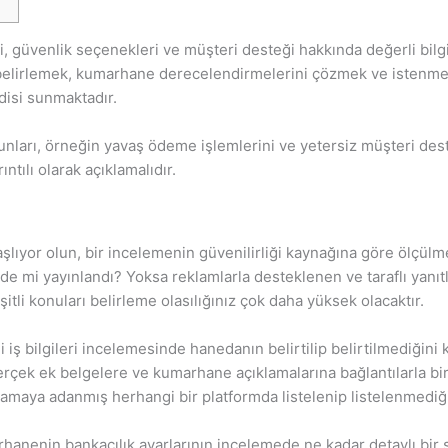
 güvenlik seçenekleri ve müşteri desteği hakkında değerli bilgi
 belirlemek, kumarhane derecelendirmelerini çözmek ve istenmey
disi sunmaktadır.
runları, örneğin yavaş ödeme işlemlerini ve yetersiz müşteri des
ıntılı olarak açıklamalıdır.
aşlıyor olun, bir incelemenin güvenilirliği kaynağına göre ölçülm
de mi yayınlandı? Yoksa reklamlarla desteklenen ve taraflı yanıtl
itli konuları belirleme olasılığınız çok daha yüksek olacaktır.
 iş bilgileri incelemesinde hanedanın belirtilip belirtilmediğini 
 gerçek ek belgelere ve kumarhane açıklamalarına bağlantılarla b
amaya adanmış herhangi bir platformda listelenip listelenmediği
rhanenin bankacılık ayarlarının incelemede ne kadar detaylı bir şe