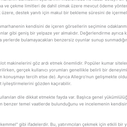
ve çekme limitleri de dahil olmak üzere mevcut ödeme yöntemler
üzere, destek yanıtı için makul bir bekleme süresini de içermeli
marhanenin kendisini de içeren görsellerin seçimine odaklanmal
nlar gibi geniş bir yelpaze yer almalıdır. Değerlendirme ayrıca 
a yerlerde bulamayacakları benzersiz oyunlar sunup sunmadığını
ot makinelerini göz ardı etmek önemlidir. Popüler kumar siteler
ilirken, gerçek kullanıcı yorumları genellikle belirli bir deneyimi
n konuşmayı tercih etse de). Ayrıca Allegro'nun gelişmekte old
 iyileştirmelerini gözden kaçırabilir.
ullanılan dile dikkat etmekte fayda var. Başlıca genel yükümlülü
ken benzer temel vaatlerde bulunduğunu ve incelemenin kendisini
ükemmel" gibi ifadelerdir. Bu, yatırımcıları çekmek için etkili bir