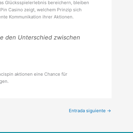
s Glücksspielerlebnis bereichern, bleiben
in Casino zeigt, welchem Prinzip sich
arente Kommunikation ihrer Aktionen.
 die den Unterschied zwischen
ncispin aktionen eine Chance für
egen.
Entrada siguiente
→