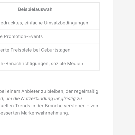
Beispielauswahl
gedrucktes, einfache Umsatzbedingungen
te Promotion-Events
ierte Freispiele bei Geburtstagen
sh-Benachrichtigungen, soziale Medien
bei einem Anbieter zu bleiben, der regelmäßig
d, um die Nutzerbindung langfristig zu
ktuellen Trends in der Branche verstehen – von
erbesserten Markenwahrnehmung.