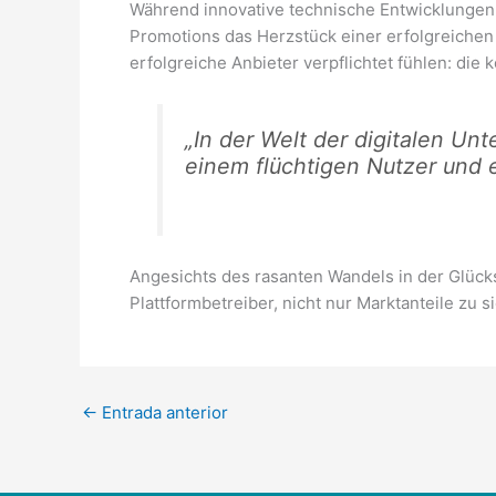
Während innovative technische Entwicklungen,
Promotions das Herzstück einer erfolgreichen
erfolgreiche Anbieter verpflichtet fühlen: die
„In der Welt der digitalen Un
einem flüchtigen Nutzer und
Angesichts des rasanten Wandels in der Glückss
Plattformbetreiber, nicht nur Marktanteile zu 
←
Entrada anterior