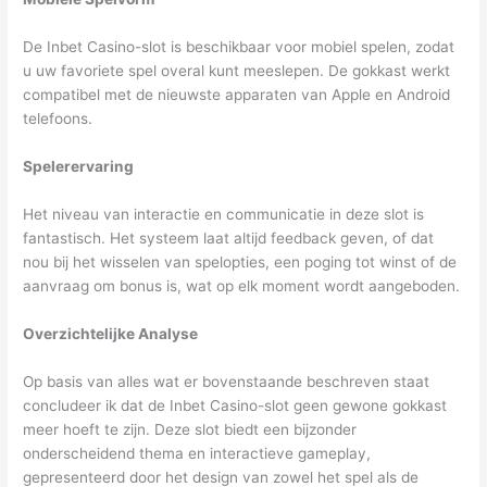
De Inbet Casino-slot is beschikbaar voor mobiel spelen, zodat
u uw favoriete spel overal kunt meeslepen. De gokkast werkt
compatibel met de nieuwste apparaten van Apple en Android
telefoons.
Spelerervaring
Het niveau van interactie en communicatie in deze slot is
fantastisch. Het systeem laat altijd feedback geven, of dat
nou bij het wisselen van spelopties, een poging tot winst of de
aanvraag om bonus is, wat op elk moment wordt aangeboden.
Overzichtelijke Analyse
Op basis van alles wat er bovenstaande beschreven staat
concludeer ik dat de Inbet Casino-slot geen gewone gokkast
meer hoeft te zijn. Deze slot biedt een bijzonder
onderscheidend thema en interactieve gameplay,
gepresenteerd door het design van zowel het spel als de