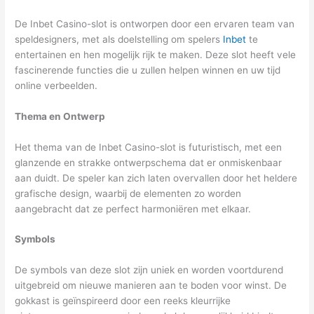
De Inbet Casino-slot is ontworpen door een ervaren team van
speldesigners, met als doelstelling om spelers
Inbet
te
entertainen en hen mogelijk rijk te maken. Deze slot heeft vele
fascinerende functies die u zullen helpen winnen en uw tijd
online verbeelden.
Thema en Ontwerp
Het thema van de Inbet Casino-slot is futuristisch, met een
glanzende en strakke ontwerpschema dat er onmiskenbaar
aan duidt. De speler kan zich laten overvallen door het heldere
grafische design, waarbij de elementen zo worden
aangebracht dat ze perfect harmoniëren met elkaar.
Symbols
De symbols van deze slot zijn uniek en worden voortdurend
uitgebreid om nieuwe manieren aan te boden voor winst. De
gokkast is geïnspireerd door een reeks kleurrijke