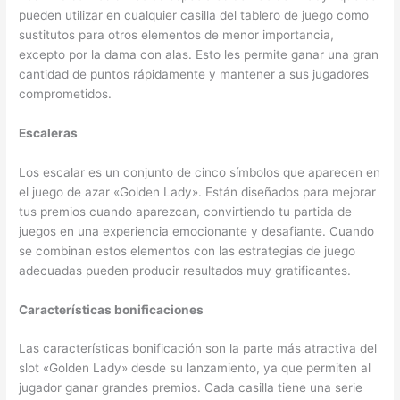
pueden utilizar en cualquier casilla del tablero de juego como
sustitutos para otros elementos de menor importancia,
excepto por la dama con alas. Esto les permite ganar una gran
cantidad de puntos rápidamente y mantener a sus jugadores
comprometidos.
Escaleras
Los escalar es un conjunto de cinco símbolos que aparecen en
el juego de azar «Golden Lady». Están diseñados para mejorar
tus premios cuando aparezcan, convirtiendo tu partida de
juegos en una experiencia emocionante y desafiante. Cuando
se combinan estos elementos con las estrategias de juego
adecuadas pueden producir resultados muy gratificantes.
Características bonificaciones
Las características bonificación son la parte más atractiva del
slot «Golden Lady» desde su lanzamiento, ya que permiten al
jugador ganar grandes premios. Cada casilla tiene una serie