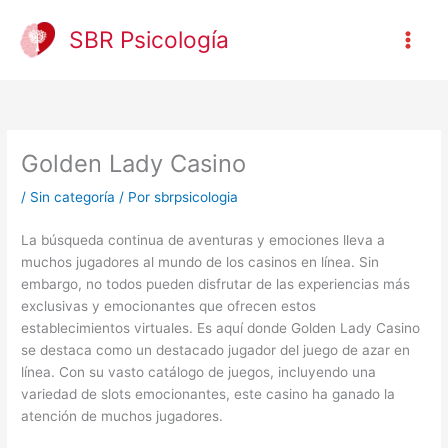
Ir
al
SBR Psicología
contenido
Golden Lady Casino
/
Sin categoría
/ Por
sbrpsicologia
La búsqueda continua de aventuras y emociones lleva a
muchos jugadores al mundo de los casinos en línea. Sin
embargo, no todos pueden disfrutar de las experiencias más
exclusivas y emocionantes que ofrecen estos
establecimientos virtuales. Es aquí donde Golden Lady Casino
se destaca como un destacado jugador del juego de azar en
línea. Con su vasto catálogo de juegos, incluyendo una
variedad de slots emocionantes, este casino ha ganado la
atención de muchos jugadores.