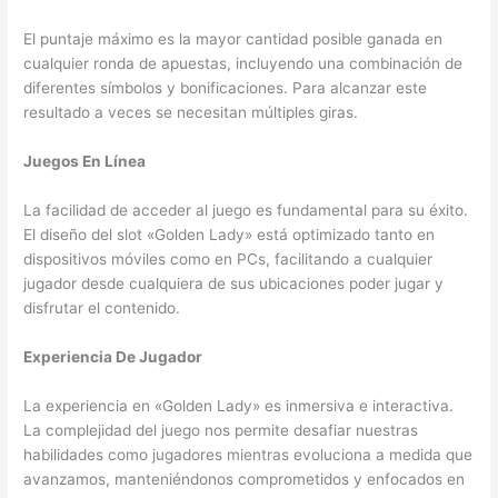
El puntaje máximo es la mayor cantidad posible ganada en
cualquier ronda de apuestas, incluyendo una combinación de
diferentes símbolos y bonificaciones. Para alcanzar este
resultado a veces se necesitan múltiples giras.
Juegos En Línea
La facilidad de acceder al juego es fundamental para su éxito.
El diseño del slot «Golden Lady» está optimizado tanto en
dispositivos móviles como en PCs, facilitando a cualquier
jugador desde cualquiera de sus ubicaciones poder jugar y
disfrutar el contenido.
Experiencia De Jugador
La experiencia en «Golden Lady» es inmersiva e interactiva.
La complejidad del juego nos permite desafiar nuestras
habilidades como jugadores mientras evoluciona a medida que
avanzamos, manteniéndonos comprometidos y enfocados en