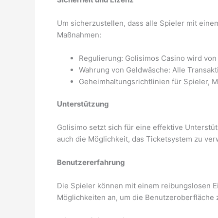
Um sicherzustellen, dass alle Spieler mit eine
Maßnahmen:
Regulierung: Golisimos Casino wird von 
Wahrung von Geldwäsche: Alle Transakti
Geheimhaltungsrichtlinien für Spieler, M
Unterstützung
Golisimo setzt sich für eine effektive Unters
auch die Möglichkeit, das Ticketsystem zu ver
Benutzererfahrung
Die Spieler können mit einem reibungslosen Ei
Möglichkeiten an, um die Benutzeroberfläche z