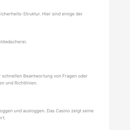
cherheits-Struktur. Hier sind einige der
eldwäscherei.
zur schnellen Beantwortung von Fragen oder
n und Richtlinien.
nloggen und ausloggen. Das Casino zeigt seine
rt.