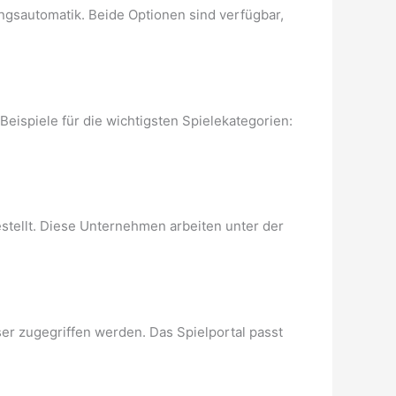
ngsautomatik. Beide Optionen sind verfügbar,
Beispiele für die wichtigsten Spielekategorien:
stellt. Diese Unternehmen arbeiten unter der
er zugegriffen werden. Das Spielportal passt