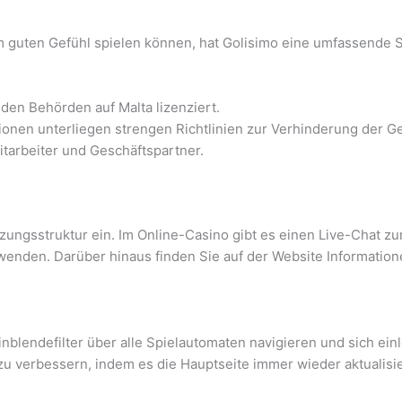
m guten Gefühl spielen können, hat Golisimo eine umfassende Si
den Behörden auf Malta lizenziert.
onen unterliegen strengen Richtlinien zur Verhinderung der G
itarbeiter und Geschäftspartner.
tützungsstruktur ein. Im Online-Casino gibt es einen Live-Chat 
wenden. Darüber hinaus finden Sie auf der Website Informatione
nblendefilter über alle Spielautomaten navigieren und sich ei
u verbessern, indem es die Hauptseite immer wieder aktualisie