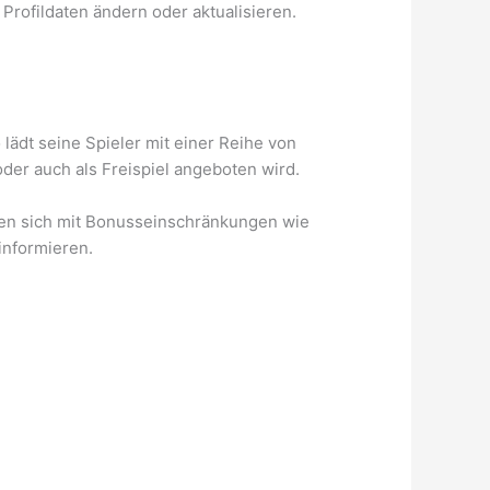
rofildaten ändern oder aktualisieren.
ädt seine Spieler mit einer Reihe von
er auch als Freispiel angeboten wird.
nnen sich mit Bonusseinschränkungen wie
informieren.