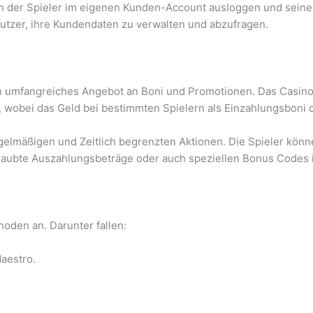
h der Spieler im eigenen Kunden-Account ausloggen und seine P
 Nutzer, ihre Kundendaten zu verwalten und abzufragen.
n umfangreiches Angebot an Boni und Promotionen. Das Casino l
wobei das Geld bei bestimmten Spielern als Einzahlungsboni od
Regelmäßigen und Zeitlich begrenzten Aktionen. Die Spieler kö
laubte Auszahlungsbeträge oder auch speziellen Bonus Codes 
hoden an. Darunter fallen:
aestro.