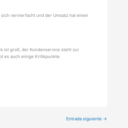
 sich vervierfacht und der Umsatz hat einen
k ist groß, der Kundenservice steht zur
 es auch einige Kritikpunkte:
Entrada siguiente
→