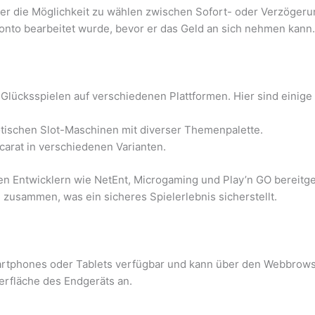
er die Möglichkeit zu wählen zwischen Sofort- oder Verzögeru
Konto bearbeitet wurde, bevor er das Geld an sich nehmen kann.
Glücksspielen auf verschiedenen Plattformen. Hier sind einige 
xotischen Slot-Maschinen mit diverser Themenpalette.
ccarat in verschiedenen Varianten.
n Entwicklern wie NetEnt, Microgaming und Play’n GO bereitge
 zusammen, was ein sicheres Spielerlebnis sicherstellt.
martphones oder Tablets verfügbar und kann über den Webbrows
erfläche des Endgeräts an.