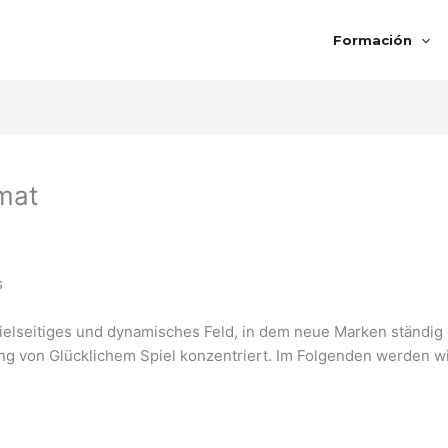
Formación
mat
s
vielseitiges und dynamisches Feld, in dem neue Marken ständig 
ung von Glücklichem Spiel konzentriert. Im Folgenden werden w