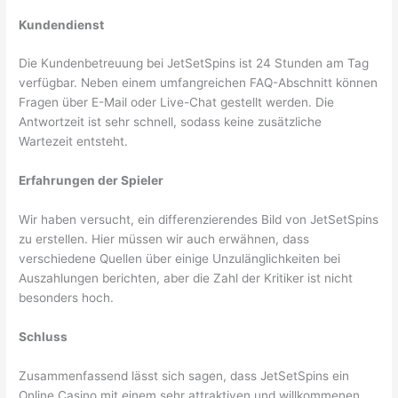
Kundendienst
Die Kundenbetreuung bei JetSetSpins ist 24 Stunden am Tag
verfügbar. Neben einem umfangreichen FAQ-Abschnitt können
Fragen über E-Mail oder Live-Chat gestellt werden. Die
Antwortzeit ist sehr schnell, sodass keine zusätzliche
Wartezeit entsteht.
Erfahrungen der Spieler
Wir haben versucht, ein differenzierendes Bild von JetSetSpins
zu erstellen. Hier müssen wir auch erwähnen, dass
verschiedene Quellen über einige Unzulänglichkeiten bei
Auszahlungen berichten, aber die Zahl der Kritiker ist nicht
besonders hoch.
Schluss
Zusammenfassend lässt sich sagen, dass JetSetSpins ein
Online Casino mit einem sehr attraktiven und willkommenen