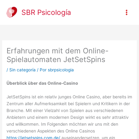
Ir
al
SBR Psicología
contenido
Erfahrungen mit dem Online-
Spielautomaten JetSetSpins
/
Sin categoría
/ Por
sbrpsicologia
Überblick über das Online-Casino
JetSetSpins ist ein relativ junges Online Casino, aber bereits im
Zentrum aller Aufmerksamkeit bei Spielern und Kritikern in der
Branche. Mit einer Vielzahl von Spielen aus verschiedenen
Anbietern und einem modernen Design wirkt es sehr attraktiv
und willkommen. Im Folgenden möchten wir uns mit den
verschiedenen Aspekten des Online Casinos
https://jetsetspins.com.de/
auseinandersetzen, um ein