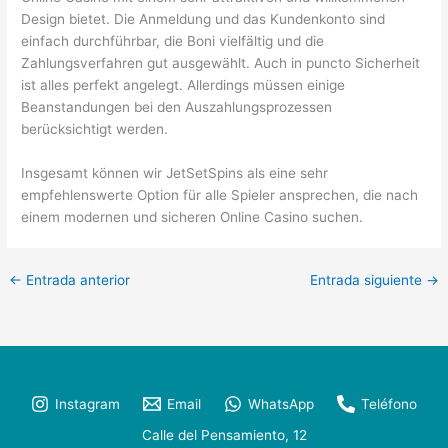
Design bietet. Die Anmeldung und das Kundenkonto sind
einfach durchführbar, die Boni vielfältig und die
Zahlungsverfahren gut ausgewählt. Auch in puncto Sicherheit
ist alles perfekt angelegt. Allerdings müssen einige
Beanstandungen bei den Auszahlungsprozessen
berücksichtigt werden.
Insgesamt können wir JetSetSpins als eine sehr
empfehlenswerte Option für alle Spieler ansprechen, die nach
einem modernen und sicheren Online Casino suchen.
←
Entrada anterior
Entrada siguiente
→
Instagram
Email
WhatsApp
Teléfono
Calle del Pensamiento, 12