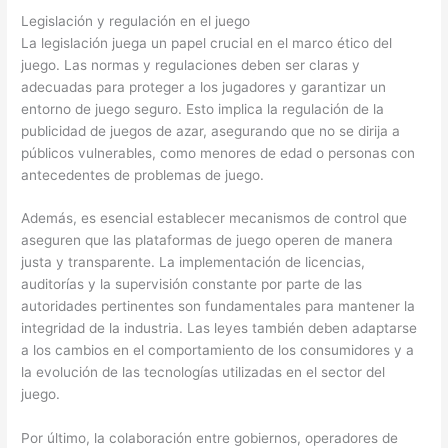
Legislación y regulación en el juego
La legislación juega un papel crucial en el marco ético del
juego. Las normas y regulaciones deben ser claras y
adecuadas para proteger a los jugadores y garantizar un
entorno de juego seguro. Esto implica la regulación de la
publicidad de juegos de azar, asegurando que no se dirija a
públicos vulnerables, como menores de edad o personas con
antecedentes de problemas de juego.
Además, es esencial establecer mecanismos de control que
aseguren que las plataformas de juego operen de manera
justa y transparente. La implementación de licencias,
auditorías y la supervisión constante por parte de las
autoridades pertinentes son fundamentales para mantener la
integridad de la industria. Las leyes también deben adaptarse
a los cambios en el comportamiento de los consumidores y a
la evolución de las tecnologías utilizadas en el sector del
juego.
Por último, la colaboración entre gobiernos, operadores de