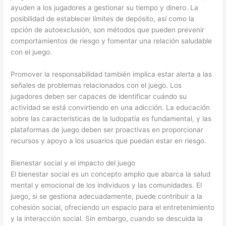
ayuden a los jugadores a gestionar su tiempo y dinero. La
posibilidad de establecer límites de depósito, así como la
opción de autoexclusión, son métodos que pueden prevenir
comportamientos de riesgo y fomentar una relación saludable
con el juego.
Promover la responsabilidad también implica estar alerta a las
señales de problemas relacionados con el juego. Los
jugadores deben ser capaces de identificar cuándo su
actividad se está convirtiendo en una adicción. La educación
sobre las características de la ludopatía es fundamental, y las
plataformas de juego deben ser proactivas en proporcionar
recursos y apoyo a los usuarios que puedan estar en riesgo.
Bienestar social y el impacto del juego
El bienestar social es un concepto amplio que abarca la salud
mental y emocional de los individuos y las comunidades. El
juego, si se gestiona adecuadamente, puede contribuir a la
cohesión social, ofreciendo un espacio para el entretenimiento
y la interacción social. Sin embargo, cuando se descuida la