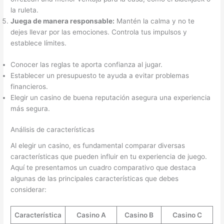
la ruleta.
Juega de manera responsable:
Mantén la calma y no te
dejes llevar por las emociones. Controla tus impulsos y
establece límites.
Conocer las reglas te aporta confianza al jugar.
Establecer un presupuesto te ayuda a evitar problemas
financieros.
Elegir un casino de buena reputación asegura una experiencia
más segura.
Análisis de características
Al elegir un casino, es fundamental comparar diversas
características que pueden influir en tu experiencia de juego.
Aquí te presentamos un cuadro comparativo que destaca
algunas de las principales características que debes
considerar:
Característica
Casino A
Casino B
Casino C