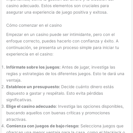
casino adecuado. Estos elementos son cruciales para
asegurar una experiencia de juego positiva y exitosa.
Cómo comenzar en el casino
Empezar en un casino puede ser intimidante, pero con el
enfoque correcto, puedes hacerlo con confianza y éxito. A
continuación, se presenta un proceso simple para iniciar tu
experiencia en el casino:
Infórmate sobre los juegos:
Antes de jugar, investiga las
reglas y estrategias de los diferentes juegos. Esto te dará una
ventaja.
Establece un presupuesto:
Decide cuánto dinero estás
dispuesto a gastar y respétalo. Esto evita pérdidas
significativas.
Elige el casino adecuado:
Investiga las opciones disponibles,
buscando aquellos con buenas críticas y promociones
atractivas.
Comienza con juegos de bajo riesgo:
Selecciona juegos que
ofrezcan una menor ventaja para la casa, como el blackjack o