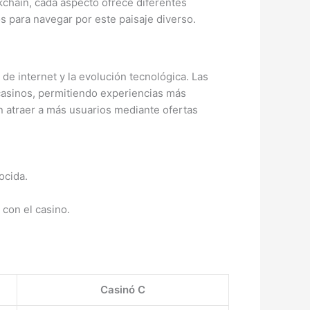
kchain, cada aspecto ofrece diferentes
s para navegar por este paisaje diverso.
de internet y la evolución tecnológica. Las
casinos, permitiendo experiencias más
n atraer a más usuarios mediante ofertas
ocida.
con el casino.
Casinó C