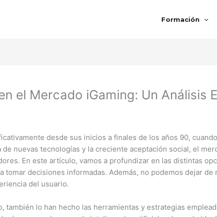
Formación
n el Mercado iGaming: Un Análisis 
ficativamente desde sus inicios a finales de los años 90, cuand
a de nuevas tecnologías y la creciente aceptación social, el mer
ores. En este artículo, vamos a profundizar en las distintas o
 a tomar decisiones informadas. Además, no podemos dejar de 
riencia del usuario.
 también lo han hecho las herramientas y estrategias empleada