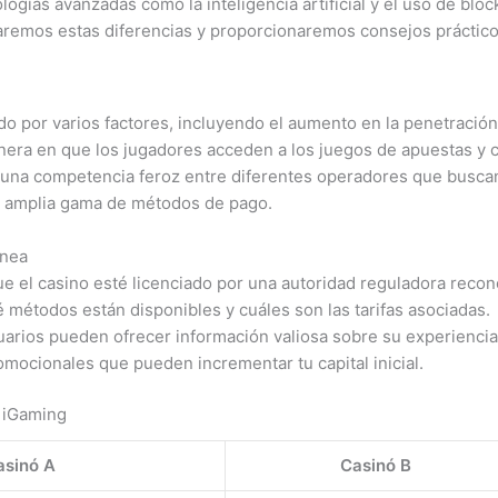
gías avanzadas como la inteligencia artificial y el uso de bloc
raremos estas diferencias y proporcionaremos consejos práctico
do por varios factores, incluyendo el aumento en la penetración 
era en que los jugadores acceden a los juegos de apuestas y 
 a una competencia feroz entre diferentes operadores que busca
una amplia gama de métodos de pago.
ínea
 el casino esté licenciado por una autoridad reguladora recon
é métodos están disponibles y cuáles son las tarifas asociadas.
arios pueden ofrecer información valiosa sobre su experiencia 
omocionales que pueden incrementar tu capital inicial.
 iGaming
asinó A
Casinó B