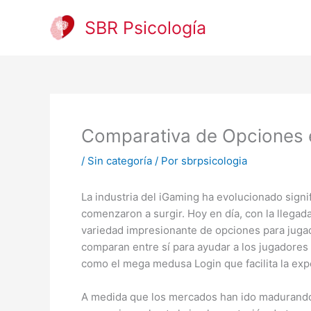
Ir
al
SBR Psicología
contenido
Comparativa de Opciones e
/
Sin categoría
/ Por
sbrpsicologia
La industria del iGaming ha evolucionado signi
comenzaron a surgir. Hoy en día, con la llegad
variedad impresionante de opciones para jugad
comparan entre sí para ayudar a los jugadores
como el mega medusa Login que facilita la expe
A medida que los mercados han ido madurando,