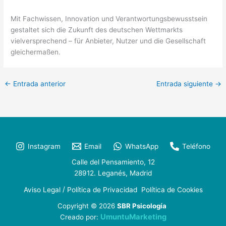
Mit Fachwissen, Innovation und Verantwortungsbewusstsein
gestaltet sich die Zukunft des deutschen Wettmarkts
vielversprechend – für Anbieter, Nutzer und die Gesellschaft
gleichermaßen.
←
Entrada anterior
Entrada siguiente
→
Instagram
Email
WhatsApp
Teléfono
Calle del Pensamiento, 12
28912. Leganés, Madrid
/
Aviso Legal
Política de Privacidad
Política de Cookies
Copyright © 2026
SBR Psicología
UmuntuMarketing
Creado por: