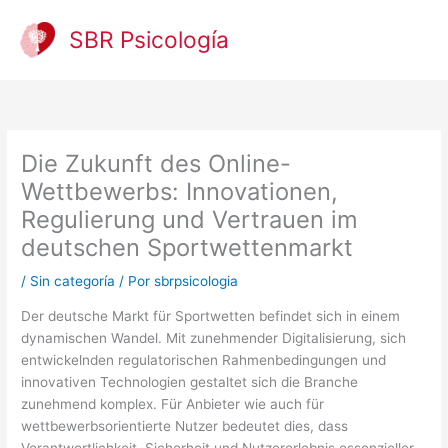
Ir
al
SBR Psicología
contenido
Die Zukunft des Online-
Wettbewerbs: Innovationen,
Regulierung und Vertrauen im
deutschen Sportwettenmarkt
/
Sin categoría
/ Por
sbrpsicologia
Der deutsche Markt für Sportwetten befindet sich in einem
dynamischen Wandel. Mit zunehmender Digitalisierung, sich
entwickelnden regulatorischen Rahmenbedingungen und
innovativen Technologien gestaltet sich die Branche
zunehmend komplex. Für Anbieter wie auch für
wettbewerbsorientierte Nutzer bedeutet dies, dass
Verantwortlichkeit, Sicherheit und Nutzererlebnis essenzieller