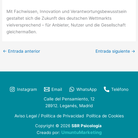
Mit Fachwissen, Innovation und Verantwortungsbewusstsein
gestaltet sich die Zukunft des deutschen Wettmarkts
vielversprechend – für Anbieter, Nutzer und die Gesellschaft
gleichermaßen.
←
Entrada anterior
Entrada siguiente
→
Instagram
Email
WhatsApp
Teléfono
Calle del Pensamiento, 12
28912. Leganés, Madrid
/
Aviso Legal
Política de Privacidad
Política de Cookies
Copyright © 2026
SBR Psicología
UmuntuMarketing
Creado por: