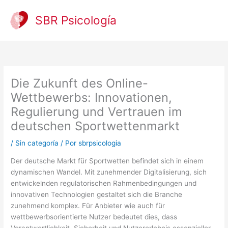
Ir
al
SBR Psicología
contenido
Die Zukunft des Online-
Wettbewerbs: Innovationen,
Regulierung und Vertrauen im
deutschen Sportwettenmarkt
/
Sin categoría
/ Por
sbrpsicologia
Der deutsche Markt für Sportwetten befindet sich in einem
dynamischen Wandel. Mit zunehmender Digitalisierung, sich
entwickelnden regulatorischen Rahmenbedingungen und
innovativen Technologien gestaltet sich die Branche
zunehmend komplex. Für Anbieter wie auch für
wettbewerbsorientierte Nutzer bedeutet dies, dass
Verantwortlichkeit, Sicherheit und Nutzererlebnis essenzieller