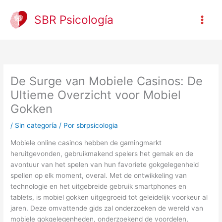
Ir
al
SBR Psicología
contenido
De Surge van Mobiele Casinos: De
Ultieme Overzicht voor Mobiel
Gokken
/
Sin categoría
/ Por
sbrpsicologia
Mobiele online casinos hebben de gamingmarkt
heruitgevonden, gebruikmakend spelers het gemak en de
avontuur van het spelen van hun favoriete gokgelegenheid
spellen op elk moment, overal. Met de ontwikkeling van
technologie en het uitgebreide gebruik smartphones en
tablets, is mobiel gokken uitgegroeid tot geleidelijk voorkeur al
jaren. Deze omvattende
gids zal onderzoeken de wereld van
mobiele gokgelegenheden, onderzoekend de voordelen,