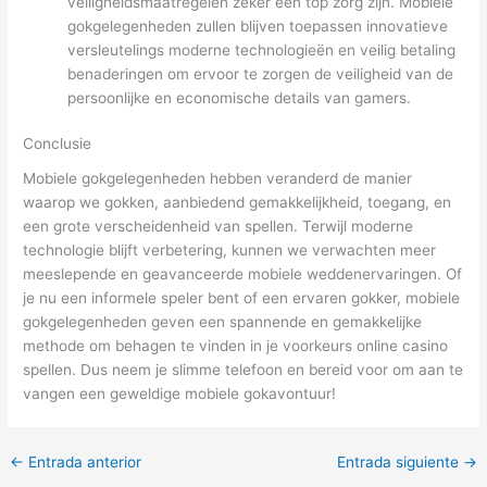
veiligheidsmaatregelen zeker een top zorg zijn. Mobiele
gokgelegenheden zullen blijven toepassen innovatieve
versleutelings moderne technologieën en veilig betaling
benaderingen om ervoor te zorgen de veiligheid van de
persoonlijke en economische details van gamers.
Conclusie
Mobiele gokgelegenheden hebben veranderd de manier
waarop we gokken, aanbiedend gemakkelijkheid, toegang, en
een grote verscheidenheid van spellen. Terwijl moderne
technologie blijft verbetering, kunnen we verwachten meer
meeslepende en geavanceerde mobiele weddenervaringen. Of
je nu een informele speler bent of een ervaren gokker, mobiele
gokgelegenheden geven een spannende en gemakkelijke
methode om behagen te vinden in je voorkeurs online casino
spellen. Dus neem je slimme telefoon en bereid voor om aan te
vangen een geweldige mobiele gokavontuur!
←
Entrada anterior
Entrada siguiente
→