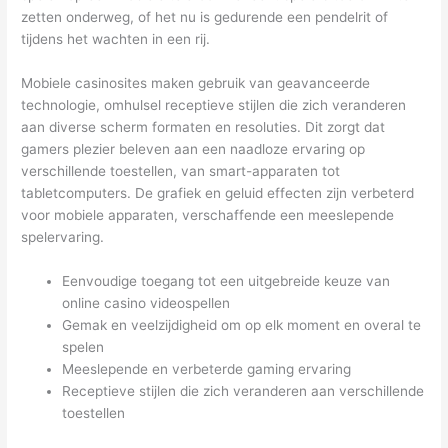
zetten onderweg, of het nu is gedurende een pendelrit of
tijdens het wachten in een rij.
Mobiele casinosites maken gebruik van geavanceerde
technologie, omhulsel receptieve stijlen die zich veranderen
aan diverse scherm formaten en resoluties. Dit zorgt dat
gamers plezier beleven aan een naadloze ervaring op
verschillende toestellen, van smart-apparaten tot
tabletcomputers. De grafiek en geluid effecten zijn verbeterd
voor mobiele apparaten, verschaffende een meeslepende
spelervaring.
Eenvoudige toegang tot een uitgebreide keuze van
online casino videospellen
Gemak en veelzijdigheid om op elk moment en overal te
spelen
Meeslepende en verbeterde gaming ervaring
Receptieve stijlen die zich veranderen aan verschillende
toestellen