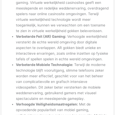
gaming. Virtuele werkelijkheid casinosites geeft een
meeslepende en redelijke weddenervaring, overdragend
spelers naar online casinosite omgevingen. Terwijl
virtuele werkelijkheid technologie wordt meer
toegankelijk, kunnen we verwachten om een toename
te zien in virtuele werkelijkheid gokken belevenissen.
Verbeterde Feit (AR) Gaming:
Verhoogde werkelijkheid
versterkt de echte wereld omgeving door digitale
aspecten te overlappen. AR gokken biedt unieke en
interactieve ervaringen, zoals online inzetten op fysieke
tafels of spellen spelen in echte wereld omgevingen.
Verbeterde Mobiele Technologie:
Terwijl de moderne
technologie blijft vooruitgang, slimme telefoons zeker
worden meer effectief, geschikt voor van het beheer
van complicatievolle en grafisch intensieve
videospellen. Dit zeker beter versterken de mobiele
weddenervaring, gebruikend gamers met visueel
spectaculaire en meeslepende gameplay.
Verhoogde Veiligheidsmaatregelen:
Met de
opvoedende populariteit van mobiel gaming,