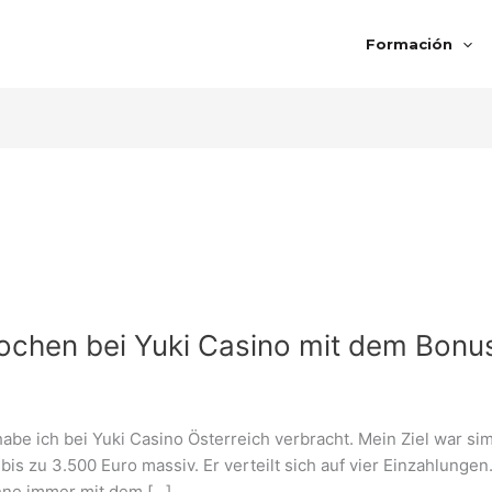
Formación
Wochen bei Yuki Casino mit dem Bon
be ich bei Yuki Casino Österreich verbracht. Mein Ziel war s
s zu 3.500 Euro massiv. Er verteilt sich auf vier Einzahlungen.
chne immer mit dem […]