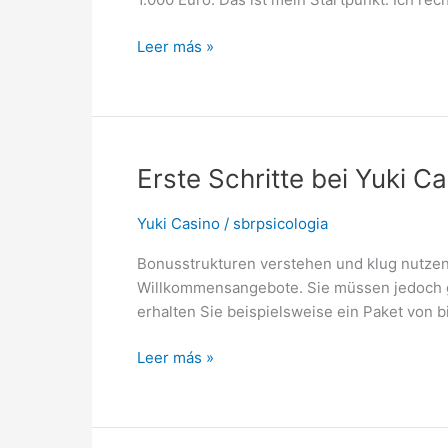
Yuki
Casino
Leer más »
mit
dem
Bonusangebot
Erste
Erste Schritte bei Yuki C
Schritte
bei
Yuki Casino
/
sbrpsicologia
Yuki
Bonusstrukturen verstehen und klug nutzen 
Casino
Willkommensangebote. Sie müssen jedoch gen
und
erhalten Sie beispielsweise ein Paket von 
der
Schutz
Leer más »
Ihrer
Einzahlungen