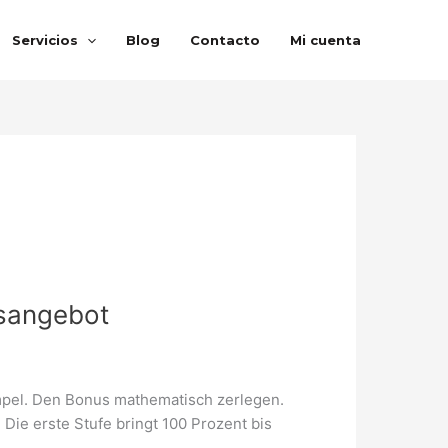
Servicios
Blog
Contacto
Mi cuenta
usangebot
impel. Den Bonus mathematisch zerlegen.
 Die erste Stufe bringt 100 Prozent bis