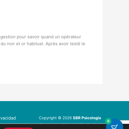
e gestion pour savoir quand un opérateur
 noir et or habituel. Après avoir testé le
ivacidad
Copyright © 2026
SBR Psicología
0
UmuntuMarketing
s
Creado por: