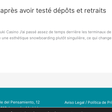
après avoir testé dépôts et retraits
uki Casino J’ai passé assez de temps derrière les terminaux d
une esthétique snowboarding plutôt singulière, ce qui change du
le del Pensamiento, 12
/
Aviso Legal
Política de Pr
912. Leganés, Madrid
Política de Cookie