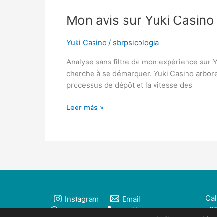
Mon
Mon avis sur Yuki Casino 
avis
sur
Yuki Casino
/
sbrpsicologia
Yuki
Analyse sans filtre de mon expérience sur Y
Casino
cherche à se démarquer. Yuki Casino arbore 
après
processus de dépôt et la vitesse des
avoir
testé
Leer más »
dépôts
et
retraits
Cal
Instagram
Email
28
WhatsApp
Teléfono