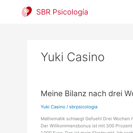
Ir
al
SBR Psicología
contenido
Yuki Casino
Meine
Meine Bilanz nach drei 
Bilanz
nach
Yuki Casino
/
sbrpsicologia
drei
Mathematik schlaegt Gefuehl Drei Wochen ha
Wochen
Der Willkommensbonus ist mit 300 Prozent bi
bei
1.000 Euro. Das ist mein Startpunkt. Ich re