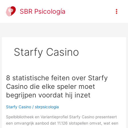
Ir
al
SBR Psicología
contenido
Starfy Casino
8 statistische feiten over Starfy
8
statistische
Casino die elke speler moet
feiten
begrijpen voordat hij inzet
over
Starfy
Starfy Casino
/
sbrpsicologia
Casino
die
Spelbibliotheek en Variantieprofiel Starfy Casino presenteert
elke
een omvangrijk aanbod dat 11.126 slotspellen omvat, wat een
speler