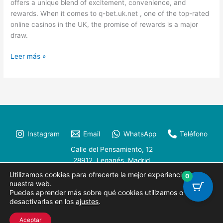
offers a unique blend of excitement, convenience, and
Premium
rewards. When it comes to q-bet.uk.net , one of the top-rated
Gaming
online casinos in the UK, the promise of rewards is a major
Destination
draw.
Leer más »
Instagram
Email
WhatsApp
Teléfono
Calle del Pensamiento, 12
28912. Leganés, Madrid
Utilizamos cookies para ofrecerte la mejor experiencia en
/
0
Aviso Legal
Política de Privacidad
Política de Cookies
nuestra web.
Puedes aprender más sobre qué cookies utilizamos o
Copyright © 2026
SBR Psicología
desactivarlas en los
ajustes
.
UmuntuMarketing
Creado por:
Aceptar