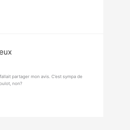
jeux
fallait partager mon avis. C’est sympa de
oulot, non?