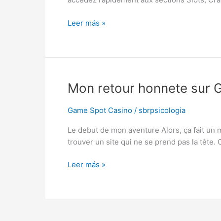
sur
l’expérience
Leer más »
utilisateur
Mon
Mon retour honnete sur 
retour
honnete
Game Spot Casino
/
sbrpsicologia
sur
Le debut de mon aventure Alors, ça fait un m
Game
trouver un site qui ne se prend pas la tête
Spot
Casino
Leer más »
apres
un
mois
de
jeux