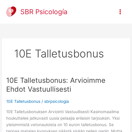
Ir
al
SBR Psicología
contenido
10E Talletusbonus
10E Talletusbonus: Arvioimme
10E
Talletusbonus:
Ehdot Vastuullisesti
Arvioimme
Ehdot
10E Talletusbonus
/
sbrpsicologia
Vastuullisesti
10E Talletusbonuksen Arviointi Vastuullisesti Kasinomaailma
houkuttelee jatkuvasti uusia pelaajia erilaisin tarjouksin. Yksi
yleisimmistä vetonauloista on 10 euron talletusbonus. Se
tarjoaa matalan kynnyksen päästä sisään pelien pariin. Mutta