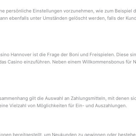
ne persönliche Einstellungen vorzunehmen, wie zum Beispiel di
ann ebenfalls unter Umständen gelöscht werden, falls der Kund
no Hannover ist die Frage der Boni und Freispielen. Diese sind
 das Casino einzuführen. Neben einem Willkommensbonus für 
usammenhang gilt die Auswahl an Zahlungsmitteln, mit denen s
ine Vielzahl von Möglichkeiten für Ein- und Auszahlungen.
tionen bereitgestellt, um Neukunden zu gewinnen oder bestehe