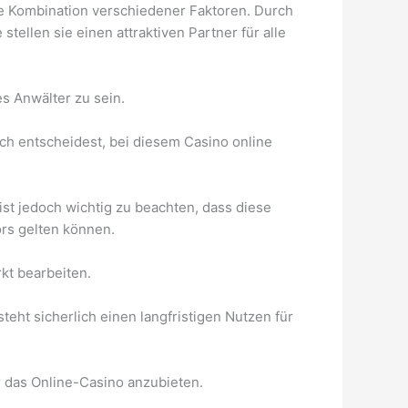
ge Kombination verschiedener Faktoren. Durch
ellen sie einen attraktiven Partner für alle
s Anwälter zu sein.
ich entscheidest, bei diesem Casino online
t jedoch wichtig zu beachten, dass diese
rs gelten können.
kt bearbeiten.
eht sicherlich einen langfristigen Nutzen für
r das Online-Casino anzubieten.