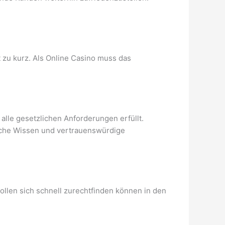
 zu kurz. Als Online Casino muss das
 alle gesetzlichen Anforderungen erfüllt.
ische Wissen und vertrauenswürdige
ollen sich schnell zurechtfinden können in den