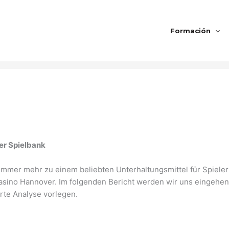
Formación
er Spielbank
immer mehr zu einem beliebten Unterhaltungsmittel für Spieler 
 Casino Hannover. Im folgenden Bericht werden wir uns eingehe
erte Analyse vorlegen.