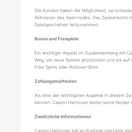
Die Kunden haben die Möglichkeit, verschiede
Aktivieren des Sperrcodes. Das Spielerkonto k
Spielgeschehen teilzunehmen.
Bonus und Freispiele
Ein wichtiger Aspekt im Zusammenhang mit Casi
Weg, um neue Spieler anzulocken und sie auf
Free Spins oder Rollover-Boni.
Zahlungsmethoden
Als eine der wichtigsten Aspekte in diesem Z
können. Casino Hannover bietet seine Nutzer e
Zusätzliche Informationen
Casino Hannover hat auch einige spezielle Ak