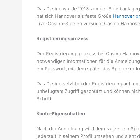
Das Casino wurde 2013 von der Spielbank gegrü
hat sich Hannover als feste Größe
Hannover on
Live-Casino-Spielen versucht Casino Hannove
Registrierungsprozess
Der Registrierungsprozess bei Casino Hannover 
notwendigen Informationen für die Anmeldung
ein Passwort, mit dem später das Spielerkont
Das Casino setzt bei der Registrierung auf m
unbefugtem Zugriff geschützt und können nich
Schritt.
Konto-Eigenschaften
Nach der Anmeldung wird dem Nutzer ein Spiel
jederzeit in seinem Profil umsehen und sieht d