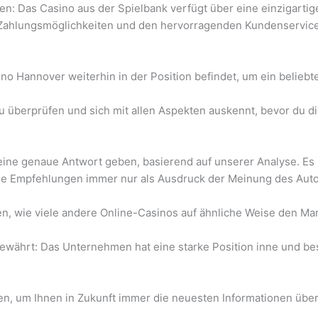
en: Das Casino aus der Spielbank verfügt über eine einzigarti
 Zahlungsmöglichkeiten und den hervorragenden Kundenservice st
o Hannover weiterhin in der Position befindet, um ein beliebte
zu überprüfen und sich mit allen Aspekten auskennt, bevor du d
e genaue Antwort geben, basierend auf unserer Analyse. Es is
ie Empfehlungen immer nur als Ausdruck der Meinung des Auto
n, wie viele andere Online-Casinos auf ähnliche Weise den Mar
ewährt: Das Unternehmen hat eine starke Position inne und best
ren, um Ihnen in Zukunft immer die neuesten Informationen übe