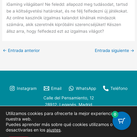
iGaming világában! Ne feledd: allapozd meg tudásodat, tartsd
be a költségvetési határokat, és ne félj felfedezni új játékokat.
Az online kaszinók izgalmas kalandot kínálnak mindazok
számára, akik szeretnék kipróbálni szerencséjüket! Készen
állsz arra, hogy felfedezd ezt az izgalmas világot?
←
Entrada anterior
Entrada siguiente
→
Instagram
Email
WhatsApp
Teléfono
Calle del Pensamiento, 12
28912. Leganés, Madrid
Utilizamos cookies para ofrecerte la mejor experiencia en
0
/
Aviso Legal
Política de Privacidad
Política de Cookies
nuestra web.
Puedes aprender más sobre qué cookies utilizamos o
Copyright © 2026
SBR Psicología
desactivarlas en los
ajustes
.
UmuntuMarketing
Creado por: