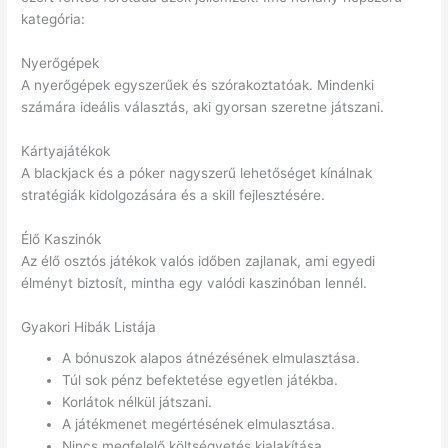
kategória:
Nyerőgépek
A nyerőgépek egyszerűek és szórakoztatóak. Mindenki
számára ideális választás, aki gyorsan szeretne játszani.
Kártyajátékok
A blackjack és a póker nagyszerű lehetőséget kínálnak
stratégiák kidolgozására és a skill fejlesztésére.
Élő Kaszinók
Az élő osztós játékok valós időben zajlanak, ami egyedi
élményt biztosít, mintha egy valódi kaszinóban lennél.
Gyakori Hibák Listája
A bónuszok alapos átnézésének elmulasztása.
Túl sok pénz befektetése egyetlen játékba.
Korlátok nélkül játszani.
A játékmenet megértésének elmulasztása.
Nincs megfelelő költségvetés kialakítása.